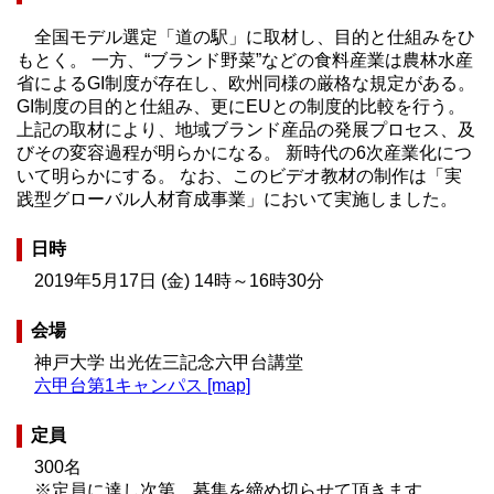
全国モデル選定「道の駅」に取材し、目的と仕組みをひ
もとく。 一方、“ブランド野菜”などの食料産業は農林水産
省によるGI制度が存在し、欧州同様の厳格な規定がある。
GI制度の目的と仕組み、更にEUとの制度的比較を行う。
上記の取材により、地域ブランド産品の発展プロセス、及
びその変容過程が明らかになる。 新時代の6次産業化につ
いて明らかにする。 なお、このビデオ教材の制作は「実
践型グローバル人材育成事業」において実施しました。
日時
2019年5月17日 (金) 14時～16時30分
会場
神戸大学 出光佐三記念六甲台講堂
六甲台第1キャンパス [map]
定員
300名
※定員に達し次第、募集を締め切らせて頂きます。