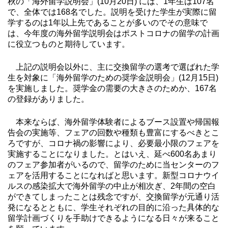
秋の「海外留学説明会」(10月20日) には、1年生は107名
で、全体では168名でした。説明を受けた学生が実際に留
学するのは1年以上先であることが多いのでその意味で
は、今年度の海外留学説明会はポストコロナの留学の計画
に役立つものと期待しています。
上記の説明会以外に、主に交換留学の選考で選ばれた学
生を対象に「海外留学のための奨学金説明会」(12月15日)
を実施しました。奨学金の需要の大きさのためか、167名
の登録がありました。
本来ならば、海外留学体験者によるブース設置や帰国報
告会の実施等、フェアの回数や種類も豊富にするべきとこ
ろですが、コロナ禍の影響により、必要最小限のフェアを
実施することになりました。とはいえ、延べ600名あまり
のフェア参加者がいるので、留学のために当センターのフ
ェアを活用することになればと思います。新型コロナウイ
ルスの感染拡大で海外留学の中止が相次ぎ、2年間の空白
ができてしまったことは残念ですが、交換留学が元通り活
発になるとともに、学生それぞれの目的に沿った具体的な
留学計画づくりを手助けできるようになる日々が来ること