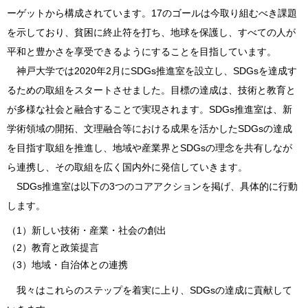
ーゲットから構成されています。17のゴールは今取り組むべき課題
を示しており、貧困に終止符を打ち、地球を保護し、すべての人が
平和と豊かさを享受できるようにすることを目指しています。
神戸大学では2020年2月にSDGs推進室を設立し、SDGsを達成す
るための取組をスタートさせました。目標の達成は、技術と教育と
が多様な社会と融合することで実現されます。SDGs推進室は、新
学術領域の開拓、文理融合等における成果を活かしたSDGsの達成
を目指す取組を推進し、地域や産業界とSDGsの理念を共有しなが
ら連携し、その取組を広く国内外に発信していきます。
SDGs推進室は以下の3つのコアアクションを掲げ、具体的に行動
します。
新しい技術・産業・社会の創出
教育と政策提言
地域・自治体との連携
我々はこれらのステップを着実に上り、SDGsの達成に貢献して