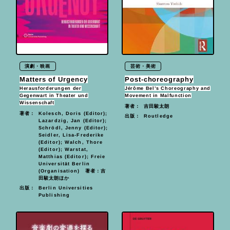
演劇・映画
芸術・美術
Matters of Urgency
Post-choreography
Herausforderungen der
Jérôme Bel’s Choreography and
Gegenwart in Theater und
Movement in Malfunction
Wissenschaft
吉田駿太朗
著者：
Kolesch, Doris (Editor);
著者：
Routledge
出版：
Lazardzig, Jan (Editor);
Schrödl, Jenny (Editor);
Seidler, Lisa-Frederike
(Editor); Walch, Thore
(Editor); Warstat,
Matthias (Editor); Freie
Universität Berlin
(Organisation) 著者：吉
田駿太朗ほか
Berlin Universities
出版：
Publishing