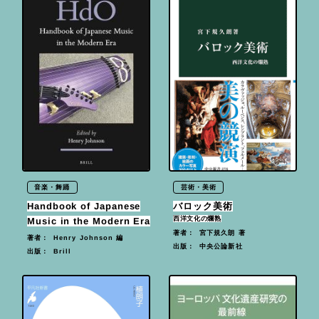
音楽・舞踊
芸術・美術
Handbook of Japanese
バロック美術
西洋文化の爛熟
Music in the Modern Era
宮下規久朗 著
著者：
Henry Johnson 編
著者：
中央公論新社
出版：
Brill
出版：