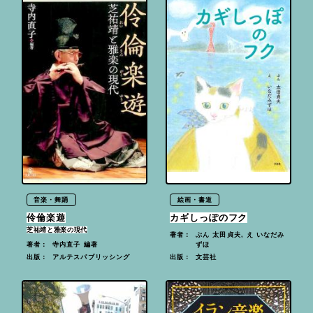
音楽・舞踊
絵画・書道
伶倫楽遊
カギしっぽのフク
芝祐靖と雅楽の現代
ぶん 太田貞夫, え いなだみ
著者：
寺内直子 編著
ずほ
著者：
アルテスパブリッシング
文芸社
出版：
出版：