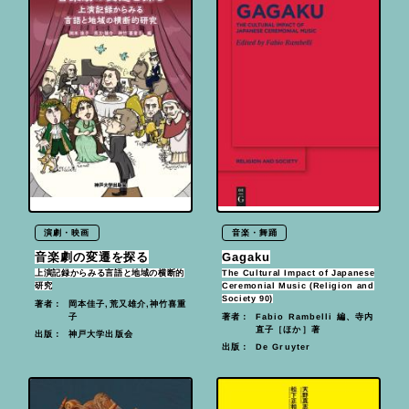
演劇・映画
音楽・舞踊
音楽劇の変遷を探る
Gagaku
上演記録からみる言語と地域の横断的
The Cultural Impact of Japanese
研究
Ceremonial Music (Religion and
Society 90)
岡本佳子,荒又雄介,神竹喜重
著者：
子
Fabio Rambelli 編、寺内
著者：
直子［ほか］著
神戸大学出版会
出版：
De Gruyter
出版：