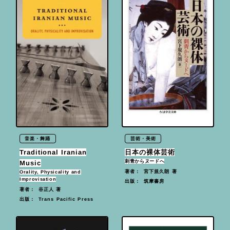
音楽・舞踊
芸術・美術
Traditional Iranian
日本の裸体芸術
刺青からヌードへ
Music
宮下規久朗 著
著者：
Orality, Physicality and
Improvisation
筑摩書房
出版：
谷正人 著
著者：
Trans Pacific Press
出版：