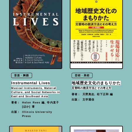
音楽・舞踊
芸術・美術
Instrumental Lives
地域歴史文化のまもりかた
Musical Instruments, Material
災害時の救済方法とその考え方
Culture, and Social Networks in
天野真志, 松下正和 編
著者：
East and Southeast Asia
文学通信
出版：
Helen Rees 編, 寺内直子
著者：
[ほか] 著
Illinois University
出版：
Press