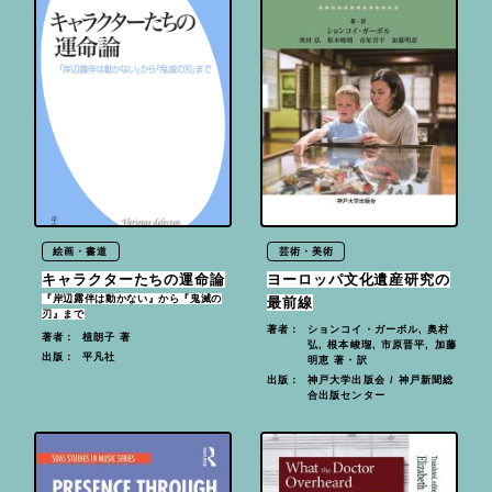
絵画・書道
芸術・美術
キャラクターたちの運命論
ヨーロッパ文化遺産研究の
『岸辺露伴は動かない』から『鬼滅の
最前線
刃』まで
ションコイ・ガーボル, 奥村
著者：
植朗子 著
著者：
弘, 根本峻瑠, 市原晋平, 加藤
平凡社
出版：
明恵 著・訳
神戸大学出版会 / 神戸新聞総
出版：
合出版センター