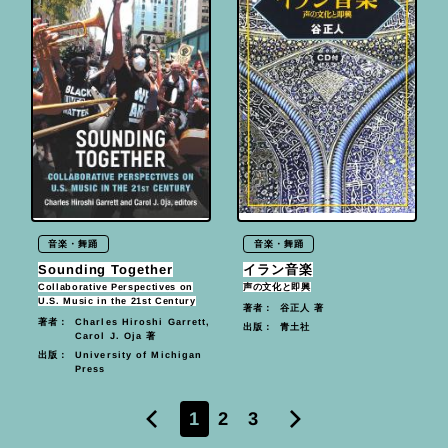
音楽・舞踊
音楽・舞踊
Sounding Together
イラン音楽
Collaborative Perspectives on
声の文化と即興
U.S. Music in the 21st Century
谷正人 著
著者：
Charles Hiroshi Garrett,
著者：
青土社
出版：
Carol J. Oja 著
University of Michigan
出版：
Press
1
2
3
«
»