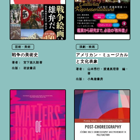
芸術・美術
演劇・映画
戦争の美術史
アメリカン・ミュージカル
と文化表象
宮下規久朗著
著者：
岩波書店
出版：
山本秀行・渡邊真理香 編・
著者：
著
小鳥遊書房
出版：