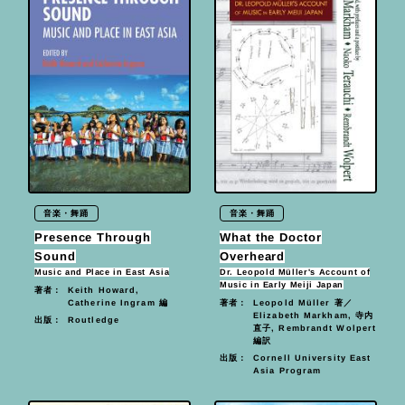
音楽・舞踊
音楽・舞踊
Presence Through
What the Doctor
Sound
Overheard
Music and Place in East Asia
Dr. Leopold Müller's Account of
Music in Early Meiji Japan
Keith Howard,
著者：
Catherine Ingram 編
Leopold Müller 著／
著者：
Elizabeth Markham, 寺内
Routledge
出版：
直子, Rembrandt Wolpert
編訳
Cornell University East
出版：
Asia Program