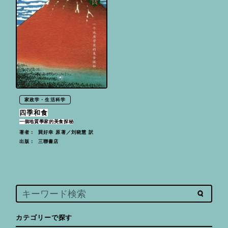
家政学・生活科学
四季和食
一個地質學家的美食探秘
巽好幸 原著／刘晓慧 訳
著者：
三聯書店
出版：
カテゴリーで探す