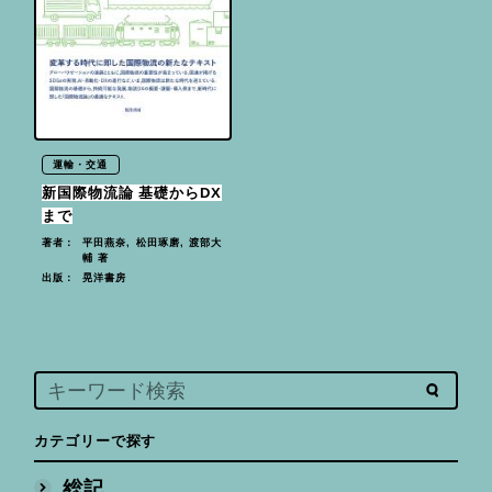
運輸・交通
新国際物流論 基礎からDX
まで
平田燕奈, 松田琢磨, 渡部大
著者：
輔 著
晃洋書房
出版：
カテゴリーで探す
総記