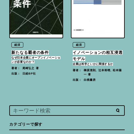
経済
経済
新たなる覇者の条件
イノベーションの相互浸透
なぜ日本企業にオープンイノベーショ
モデル
ンが必要なのか？
企業は科学といかに関係するか
尾崎弘之 著
著者：
榊原清則, 辻本将晴, 松本陽
著者：
日経BP社
出版：
一 著
白桃書房
出版：
カテゴリーで探す