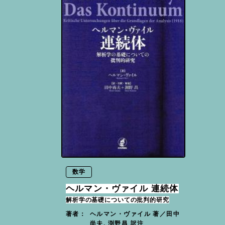
数学
ヘルマン・ヴァイル 連続体
解析学の基礎についての批判的研究
ヘルマン・ヴァイル 著／田中
著者：
尚夫, 渕野昌 訳注