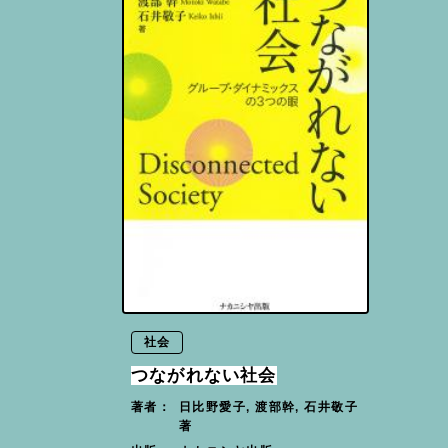
社会
つながれない社会
日比野愛子, 渡部幹, 石井敬子
著者：
著