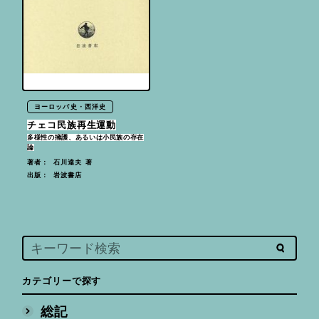
ヨーロッパ史・西洋史
チェコ民族再生運動
多様性の擁護、あるいは小民族の存在
論
石川達夫 著
著者：
岩波書店
出版：
カテゴリーで探す
総記