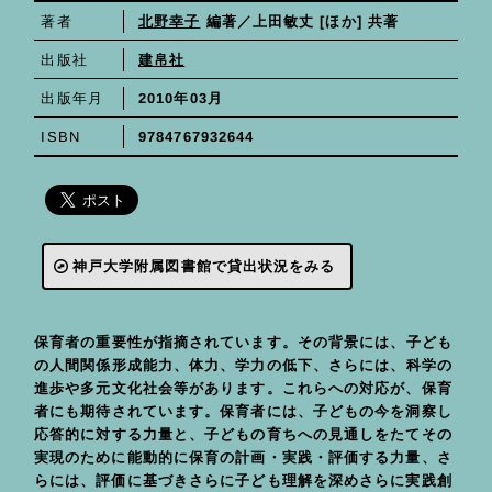
北野幸子
編著／
上田敏丈
著者
[ほか] 共著
建帛社
出版社
2010年03月
出版年月
9784767932644
ISBN
神戸大学附属図書館で貸出状況をみる
保育者の重要性が指摘されています。その背景には、子ども
の人間関係形成能力、体力、学力の低下、さらには、科学の
進歩や多元文化社会等があります。これらへの対応が、保育
者にも期待されています。保育者には、子どもの今を洞察し
応答的に対する力量と、子どもの育ちへの見通しをたてその
実現のために能動的に保育の計画・実践・評価する力量、さ
らには、評価に基づきさらに子ども理解を深めさらに実践創