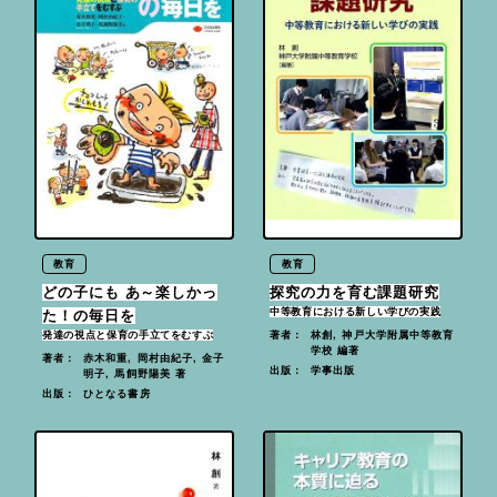
教育
教育
どの子にも あ～楽しかっ
探究の力を育む課題研究
中等教育における新しい学びの実践
た！の毎日を
林創, 神戸大学附属中等教育
著者：
発達の視点と保育の手立てをむすぶ
学校 編著
赤木和重, 岡村由紀子, 金子
著者：
学事出版
出版：
明子, 馬飼野陽美 著
ひとなる書房
出版：