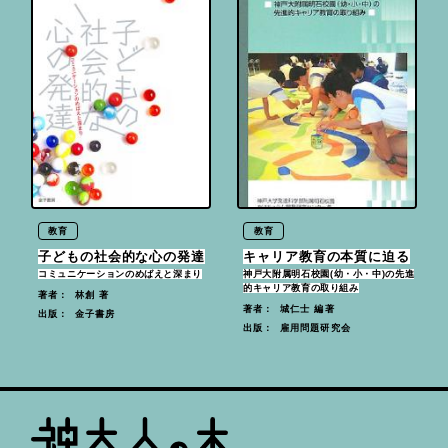
教育
教育
子どもの社会的な心の発達
キャリア教育の本質に迫る
コミュニケーションのめばえと深まり
神戸大附属明石校園(幼・小・中)の先進
的キャリア教育の取り組み
林創 著
著者：
城仁士 編著
著者：
金子書房
出版：
雇用問題研究会
出版：