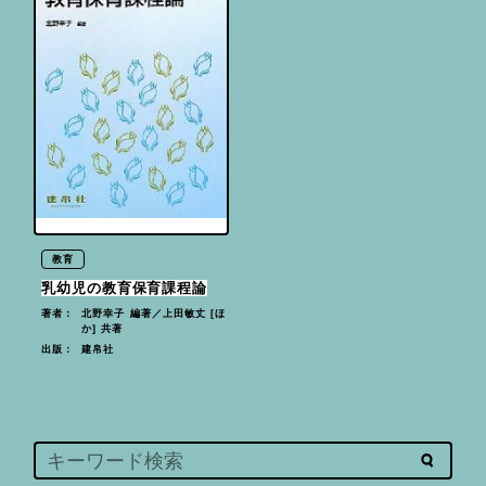
教育
乳幼児の教育保育課程論
北野幸子 編著／上田敏丈 [ほ
著者：
か] 共著
建帛社
出版：