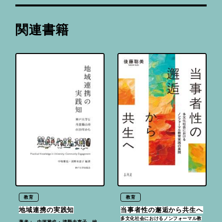
関連書籍
教育
教育
地域連携の実践知
当事者性の邂逅から共生へ
多文化社会におけるノンフォーマル教
中塚雅也・清野未恵子 編
著者：