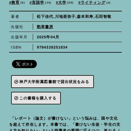
ライティング
言語学
大学
教育
26
3
14
1
松下佳代,川地亜弥子,森本和寿,石田智敬
著者
勁草書房
出版社
2025年04月
出版年月
9784326251834
ISBN
神戸大学附属図書館で貸出状況をみる
この書籍を購入する
「レポート（論文）が書けない」という悩みは、国や文化
を超えて存在します。本書では、「書けない生徒・学生の支
え方を知りたい」という指導者の要望に応えつつ、単なるノ