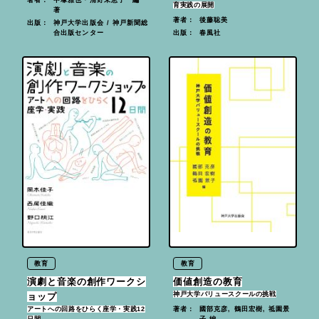
育実践の展開
著
後藤聡美
著者：
神戸大学出版会 / 神戸新聞総
出版：
合出版センター
春風社
出版：
教育
教育
演劇と音楽の創作ワークシ
価値創造の教育
神戸大学バリュースクールの挑戦
ョップ
國部克彦, 鶴田宏樹, 祗園景
著者：
アートへの回路をひらく座学・実践12
子 編