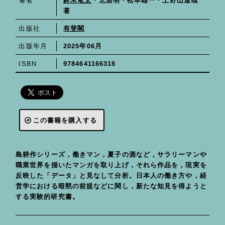
鈴木竜太
・北居明・松本雄一・上野山達哉
著者
著
有斐閣
出版社
2025年06月
出版年月
9784641166318
ISBN
この書籍を購入する
島耕作シリーズ，働きマン，夏子の酒など，サラリーマンや
職業世界を描いたマンガを取り上げ，それら作品を，現実を
反映した「データ」と見なして分析。日本人の働き方や，経
営学における暗黙の前提などに関し，新たな知見を得ようと
する実験的研究書。