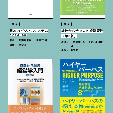
経済
経済
日本のビジネスシステム
経験から学ぶ人的資源管理
その原理と革新
（第3版）
加護野忠男, 山田幸三 編
著者：
上林憲雄, 厨子直之, 森田雅
著者：
有斐閣
出版：
也
有斐閣
出版：