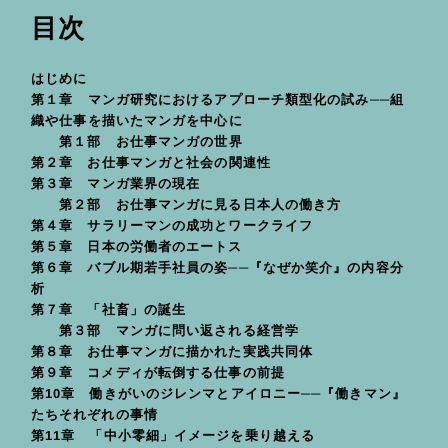
目次
はじめに
第１章 マンガ研究におけるアプローチ類型化の試み──組
織や仕事を描いたマンガを中心に
第１部 お仕事マンガの世界
第２章 お仕事マンガと社会の関連性
第３章 マンガ業界の現在
第２部 お仕事マンガに見る日本人の働き方
第４章 サラリーマンの成功とワークライフ
第５章 日本の労働者のエートス
第６章 バブル期若手社員の姿──『なぜか笑介』の内容分
析
第７章 「社畜」の誕生
第３部 マンガに問い返される経営学
第８章 お仕事マンガに描かれた実践共同体
第９章 コメディが転倒する仕事の前提
第10章 働きがいのジレンマとアイロニー──『働きマン』
たちそれぞれの事情
第11章 「中小零細」イメージを乗り越える