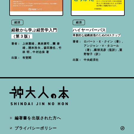
経済
経済
経験から学ぶ経営学入門
ハイヤーパーパス
革新的な組織創造のための8ステップ
（第３版）
ロバート・E・クイン（著）,
著者：
上林憲雄，奥林康司，團 泰
著者：
アンジャン・V・タコール
雄，開本浩矢，森田雅也，竹
（著）,國部克彦（監訳）,粟
林 明，中村志保 著
野智子（訳）
有斐閣
出版：
中央経済社
出版：
編著書を出版された方へ
プライバシーポリシー