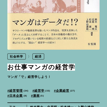
社会科学
経済
お仕事マンガの経営学
マンガ「で」経営学しよう！
経営管理
企業経営
経営学
33
34
27
日本企業
漫画
5
8