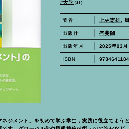
大学
26
上林憲雄
, 
著者
有斐閣
出版社
2025年03月
出版年月
978464118
ISBN
マネジメント」を初めて学ぶ学生，実践に役立てよう
版です。グローバル化や情報通信技術・AIの進化など