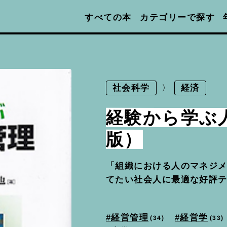
カテゴリーで探す
すべての本
社会科学
経済
経験から学ぶ
版）
「組織における人のマネジ
てたい社会人に最適な好評
経営管理
経営学
33
34