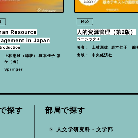
済
経済
an Resource
人的資源管理（第2版）
ベーシック＋
agement in Japan
troduction
上林憲雄, 庭本佳子 編
著者：
中央経済社
出版：
上林憲雄（編著）,庭本佳子 ほ
：
か（著）
Springer
：
部局で探す
で探す
人文学研究科・文学部