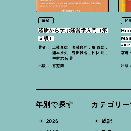
経済
経
経験から学ぶ経営学入門（第
Hum
３版）
Man
An In
上林憲雄，奥林康司，團 泰雄，
著者：
開本浩矢，森田雅也，竹林 明，
著者
中村志保 著
有斐閣
出版：
出版
カテゴリー
年別で探す
総記
2026