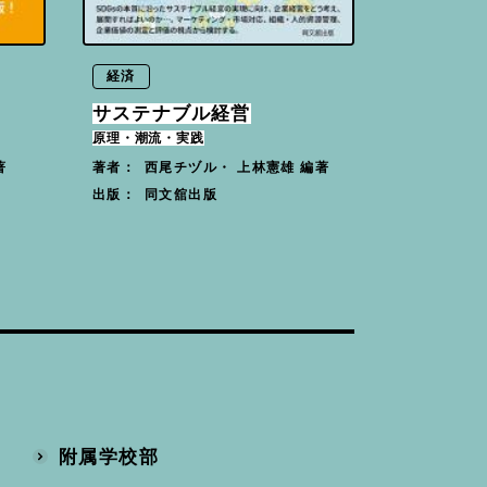
経済
サステナブル経営
原理・潮流・実践
著
西尾チヅル・ 上林憲雄 編著
著者：
同文舘出版
出版：
附属学校部