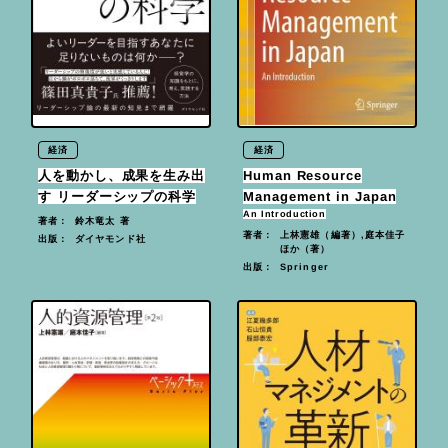
経済
経済
人を動かし、成果を生み出
Human Resource
す リーダーシップの科学
Management in Japan
An Introduction
鈴木竜太 著
著者：
上林憲雄（編著）,庭本佳子
著者：
ダイヤモンド社
出版：
ほか（著）
Springer
出版：