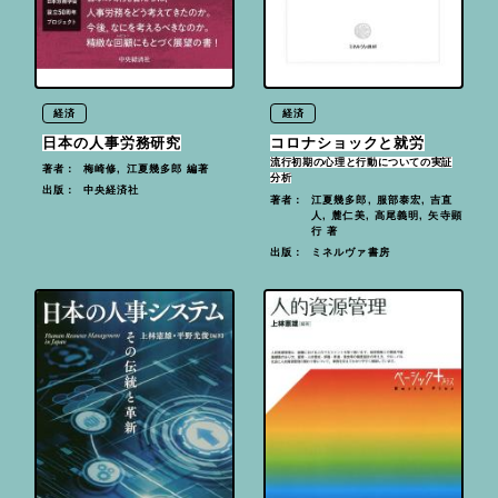
経済
経済
日本の人事労務研究
コロナショックと就労
流行初期の心理と行動についての実証
梅崎修, 江夏幾多郎 編著
著者：
分析
中央経済社
出版：
江夏幾多郎, 服部泰宏, 吉直
著者：
人, 麓仁美, 高尾義明, 矢寺顕
行 著
ミネルヴァ書房
出版：