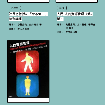
心理学
経済
社長と教授の「やる気！」
入門 人的資源管理〈第2
特別講座
版〉
小笹芳央, 金井壽宏 著
奥林康司, 上林憲雄, 平野光
著者：
著者：
俊 編著
かんき出版
出版：
中央経済社
出版：