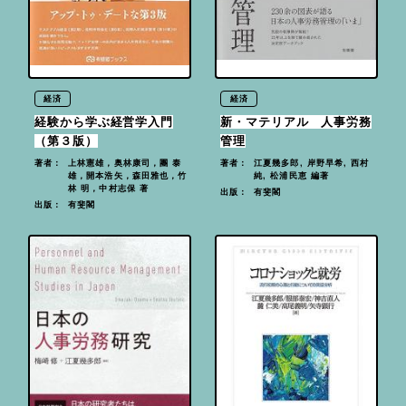
経済
経済
経験から学ぶ経営学入門
新・マテリアル 人事労務
（第３版）
管理
上林憲雄，奥林康司，團 泰
江夏幾多郎, 岸野早希, 西村
著者：
著者：
雄，開本浩矢，森田雅也，竹
純, 松浦民恵 編著
林 明，中村志保 著
有斐閣
出版：
有斐閣
出版：