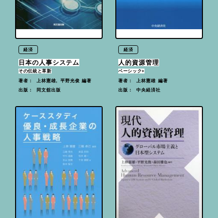
経済
経済
日本の人事システム
人的資源管理
その伝統と革新
ベーシック+
上林憲雄, 平野光俊 編著
上林憲雄 編著
著者：
著者：
同文舘出版
中央経済社
出版：
出版：