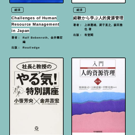
経済
経済
Challenges of Human
経験から学ぶ人的資源管理
Resource Management
上林憲雄, 厨子直之, 森田雅
著者：
也 著
in Japan
有斐閣
出版：
Ralf Bebenroth, 金井壽宏
著者：
編
Routledge
出版：