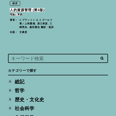
経済
人的資源管理 (第3版)
理論と実践
J.ブラットン & J.ゴールド
著者：
著／上林憲雄, 原口恭彦, 三
崎秀央, 森田雅也 翻訳・監訳
文眞堂
出版：
カテゴリーで探す
総記
哲学
歴史・文化史
社会科学