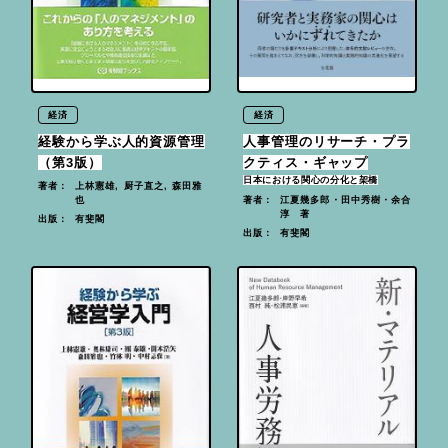
経済
経済
経験から学ぶ人的資源管理
人事管理のリサーチ・プラ
（第3版）
クティス・ギャップ
日本における関心の分化と架橋
上林憲雄, 厨子直之, 森田雅
著者：
也
江夏幾多郎・田中秀樹・余合
著者：
淳 著
有斐閣
出版：
有斐閣
出版：