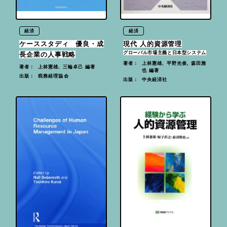
経済
経済
ケーススタディ 優良・成
現代 人的資源管理
グローバル市場主義と日本型システム
長企業の人事戦略
上林憲雄, 平野光俊, 森田雅
著者：
上林憲雄, 三輪卓己 編著
著者：
也 編著
税務経理協会
出版：
中央経済社
出版：