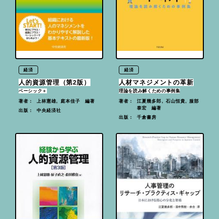
経済
経済
人的資源管理（第2版）
人材マネジメントの革新
ベーシック＋
理論を読み解くための事例集
上林憲雄, 庭本佳子 編著
江夏幾多郎, 石山恒貴, 服部
著者：
著者：
泰宏 編著
中央経済社
出版：
千倉書房
出版：