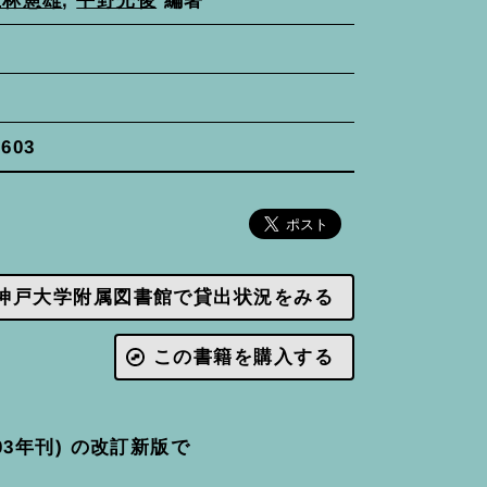
上林憲雄
,
平野光俊
編著
3603
神戸大学附属図書館で貸出状況をみる
この書籍を購入する
3年刊) の改訂新版で