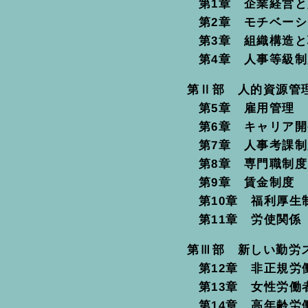
第1章 企業経営
第2章 モチベー
第3章 組織構造
第4章 人事等級制
第Ⅱ部 人的資源管
第5章 雇用管理
第6章 キャリア開
第7章 人事考課制
第8章 専門職制度
第9章 賃金制度
第10章 福利厚生
第11章 労使関係
第Ⅲ部 新しい勤労
第12章 非正規労
第13章 女性労働
第14章 高年齢労