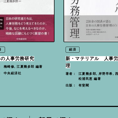
済
経済
本の人事労務研究
新・マテリアル 人事
理
梅崎修, 江夏幾多郎 編著
：
中央経済社
：
江夏幾多郎, 岸野早希, 
著者：
松浦民恵 編著
有斐閣
出版：