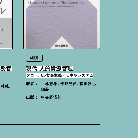
経済
労務管
現代 人的資源管理
グローバル市場主義と日本型システム
上林憲雄, 平野光俊, 森田雅也
著者：
西村純,
編著
中央経済社
出版：