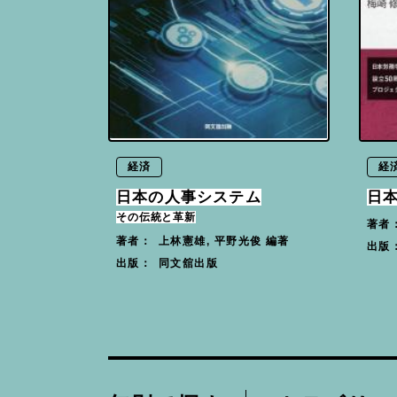
経済
経
日本の人事システム
日
その伝統と革新
著者
上林憲雄, 平野光俊 編著
著者：
出版
同文舘出版
出版：