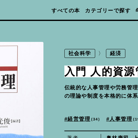
カテゴリーで探す
すべての本
社会科学
経済
入門 人的資源
伝統的な人事管理や労務管
の理論や制度を本格的に体
経営管理
人事管理
34
1
奥林康司
,