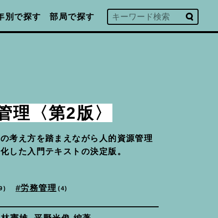
年別で探す
部局で探す
管理〈第2版〉
理の考え方を踏まえながら人的資源管理
系化した入門テキストの決定版。
労務管理
9
4