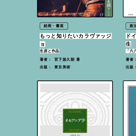
絵画・書道
政
もっと知りたいカラヴァッジ
ド
ョ
生
生涯と作品
「六
宮下規久朗 著
著者：
著者
東京美術
出版：
出版