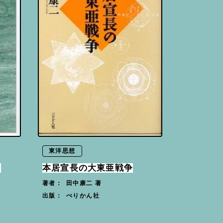
東洋思想
法
本居宣長の大東亜戦争
田中康二 著
著者：
ぺりかん社
出版：