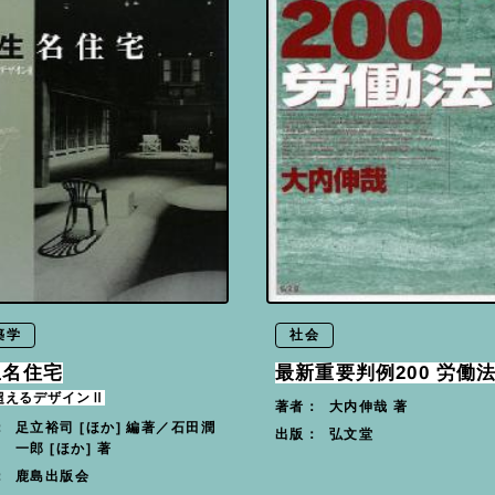
築学
社会
生名住宅
最新重要判例200 労働
超えるデザインⅡ
大内伸哉 著
著者：
足立裕司 [ほか] 編著／石田潤
：
弘文堂
出版：
一郎 [ほか] 著
鹿島出版会
：