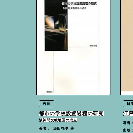
教育
日
都市の学校設置過程の研究
江
阪神間文教地区の成立
著者
湯田拓史 著
著者：
出版