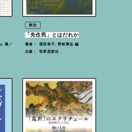
政治
「先住民」とはだれか
ェ 著／
窪田幸子, 野林厚志 編
著者：
世界思想社
出版：