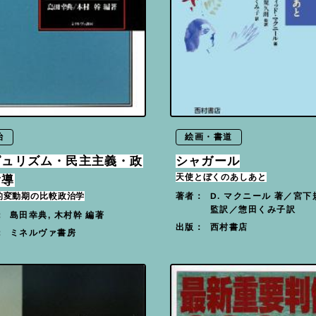
治
絵画・書道
ピュリズム・民主主義・政
シャガール
天使とぼくのあしあと
指導
的変動期の比較政治学
D. マクニール 著／宮下
著者：
監訳／惣田くみ子訳
島田幸典, 木村幹 編著
：
西村書店
出版：
ミネルヴァ書房
：