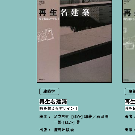
建築学
建
再生名建築
再
時を超えるデザインⅠ
時を
足立裕司 [ほか] 編著／石田潤
著者：
著者
一郎 [ほか] 著
鹿島出版会
出版：
出版