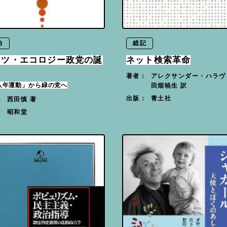
治
総記
イツ・エコロジー政党の誕
ネット検索革命
アレクサンダー・ハラヴ
著者：
八年運動」から緑の党へ
田畑暁生 訳
青土社
出版：
西田慎 著
：
昭和堂
：