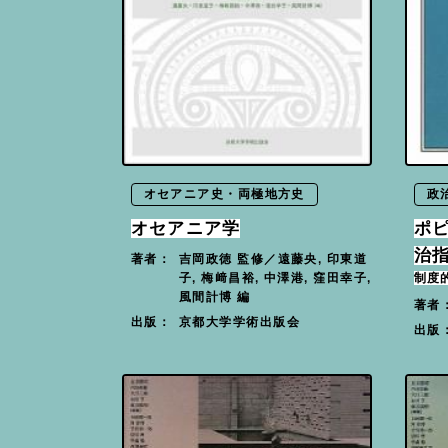
オセアニア史・両極地方史
政
オセアニア学
ポ
治
吉岡政徳 監修／遠藤央, 印東道
著者：
制度
子, 梅﨑昌裕, 中澤港, 窪田幸子,
風間計博 編
著者
京都大学学術出版会
出版：
出版