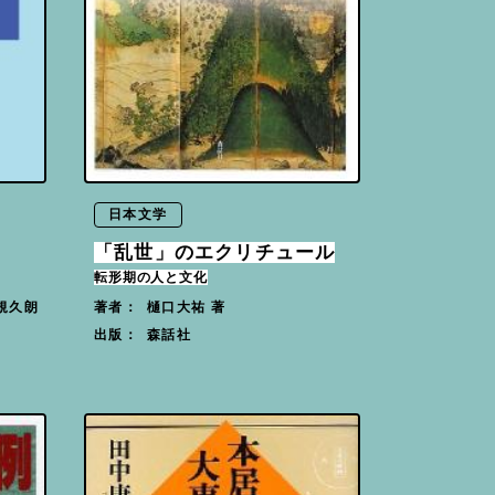
日本文学
「乱世」のエクリチュール
転形期の人と文化
規久朗
樋口大祐 著
著者：
森話社
出版：