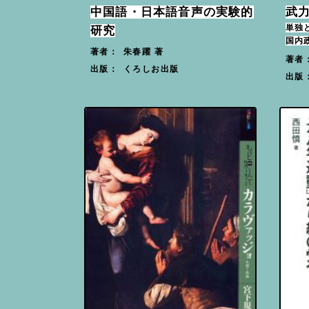
中国語・日本語音声の実験的
武
単独
研究
国内
朱春躍 著
著者：
著者
くろしお出版
出版：
出版