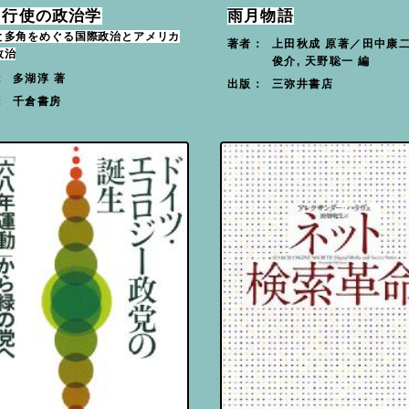
力行使の政治学
雨月物語
と多角をめぐる国際政治とアメリカ
上田秋成 原著／田中康二
著者：
政治
俊介, 天野聡一 編
多湖淳 著
：
三弥井書店
出版：
千倉書房
：