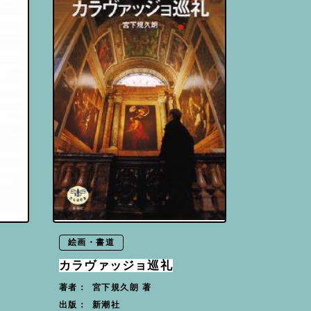
絵画・書道
カラヴァッジョ巡礼
宮下規久朗 著
著者：
新潮社
出版：