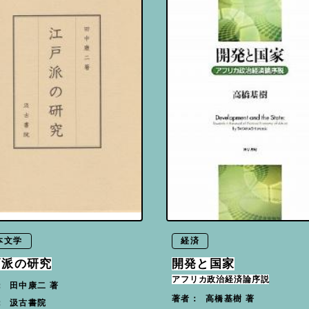
本文学
経済
戸派の研究
開発と国家
アフリカ政治経済論序説
田中康二 著
：
高橋基樹 著
著者：
汲古書院
：