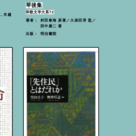
琴後集
和歌文学大系72
, 木越
村田春海 原著／久保田淳 監／
著者：
田中康二 著
明治書院
出版：