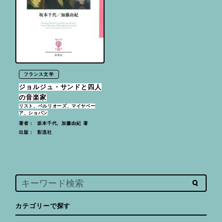
フランス文学
ジョルジュ・サンドと四人
の音楽家
リスト、ベルリオーズ、マイヤベー
ア、ショパン
坂本千代, 加藤由紀 著
著者：
彩流社
出版：
カテゴリーで探す