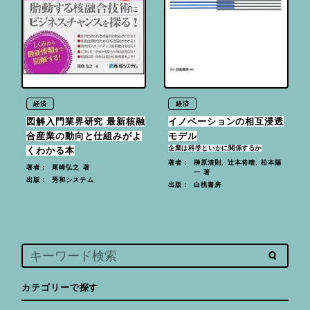
経済
経済
図解入門業界研究 最新核融
イノベーションの相互浸透
合産業の動向と仕組みがよ
モデル
企業は科学といかに関係するか
くわかる本
榊原清則, 辻本将晴, 松本陽
著者：
尾崎弘之 著
著者：
一 著
秀和システム
出版：
白桃書房
出版：
カテゴリーで探す