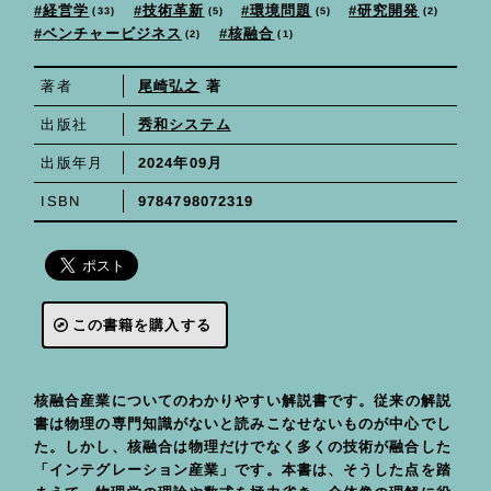
技術革新
環境問題
研究開発
経営学
33
5
5
2
ベンチャービジネス
核融合
1
2
尾崎弘之
著
著者
秀和システム
出版社
2024年09月
出版年月
9784798072319
ISBN
この書籍を購入する
核融合産業についてのわかりやすい解説書です。従来の解説
書は物理の専門知識がないと読みこなせないものが中心でし
た。しかし、核融合は物理だけでなく多くの技術が融合した
「インテグレーション産業」です。本書は、そうした点を踏