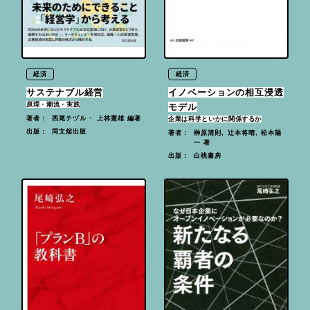
経済
経済
サステナブル経営
イノベーションの相互浸透
原理・潮流・実践
モデル
西尾チヅル・ 上林憲雄 編著
著者：
企業は科学といかに関係するか
同文舘出版
出版：
榊原清則, 辻本将晴, 松本陽
著者：
一 著
白桃書房
出版：