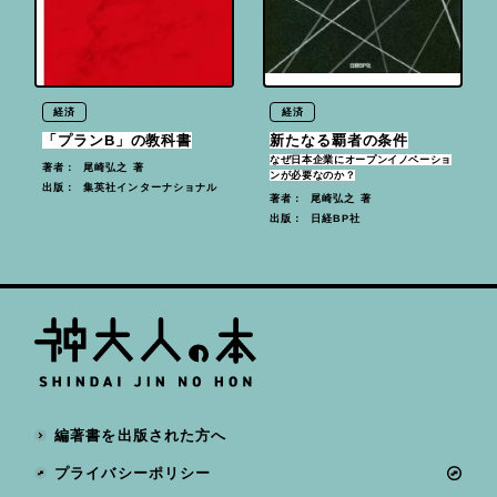
経済
経済
「プランB」の教科書
新たなる覇者の条件
なぜ日本企業にオープンイノベーショ
尾崎弘之 著
著者：
ンが必要なのか？
集英社インターナショナル
出版：
尾崎弘之 著
著者：
日経BP社
出版：
編著書を出版された方へ
プライバシーポリシー