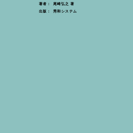
尾崎弘之 著
著者：
秀和システム
出版：