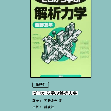
物理学
ゼロから学ぶ解析力学
西野友年 著
著者：
講談社
出版：