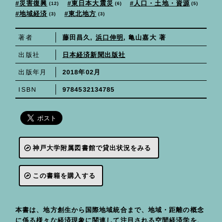
人口・土地・資源
東日本大震災
災害復興
12
6
5
地域経済
東北地方
3
3
藤田昌久
,
浜口伸明
著者
,
亀山嘉大
著
日本経済新聞出版社
出版社
2018年02月
出版年月
9784532134785
ISBN
神戸大学附属図書館で貸出状況をみる
この書籍を購入する
本書は、地方創生から国際地域統合まで、地域・距離の概念
に係る様々な経済現象に関連して注目される空間経済学を、