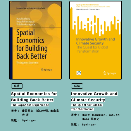
経済
経済
Spatial Economics for
Innovative Growth and
Building Back Better
Climate Security
The Japanese Experience
The Quest for Global
Transformation
藤田昌久, 浜口伸明, 亀山嘉
著者：
大 著
Horst Hanusch, Yasushi
著者：
Hara 原泰史
Springer
出版：
Springer
出版：