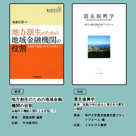
経済
社会
地方創生のための地域金融
震災復興学
阪神・淡路20年の歩みと東日本大震災
機関の役割
の教訓
金融仲介機能の質向上を目指して
神戸大学震災復興支援プラッ
著者：
家森信善 編著
著者：
トフォーム 編
中央経済社
出版：
ミネルヴァ書房
出版：