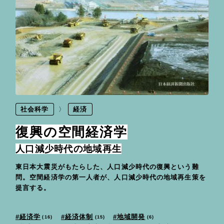
社会科学
経済
復興の空間経済学
人口減少時代の地域再生
東日本大震災がもたらした、人口減少時代の復興という難
問。空間経済学の第一人者が、人口減少時代の地域再生策を
提言する。
経済体制
地域開発
経済学
16
15
6