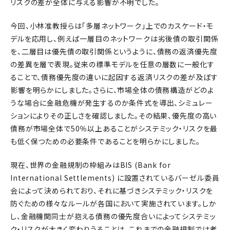
リスクの差が全体に与える影響が不明でした。
今回、小林准教授らは「多層ネットワーク」上でのカスケード・モ
デルを応用し、例えば一層目のネットワークは劣後債の取引関係
を、二層目は優先債の取引関係というように、債務の返済優先度
の差異を層で表現。従来の標準モデルを任意の層数に一般化す
ることで、債務優先度の違いに起因する返済リスクの差が及ぼす
影響を明らかにしました。さらに、市場全体の債務構造がどのよ
うな場合に金融危機が発生するのか条件式を導出、シミュレー
ションによりその正しさを確認しました。その結果、優先度の高い
債務が市場全体で50％以上あることがシステミック・リスクを最
も低く保つための必要条件であることを明らかにしました。
現在、世界の金融規制の枠組みはBIS (Bank for
International Settlements) に設置されているバーゼル委員
会によって決められており、それに基づきシステミック・リスクを
防ぐための様々なルールが各国において実施されています。しか
し、金融機関同士が抱える債務の優先度合いによってシステミッ
ク・リスクが大きく変わりうることは、これまでの金融規制では考