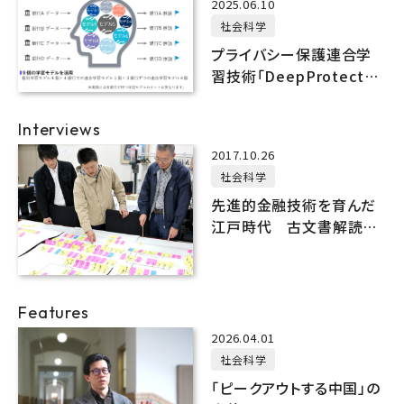
2025.06.10
社会科学
プライバシー保護連合学
習技術「DeepProtect」
を活用した銀行の不正口
座検知の実証実験を実施
Interviews
し、検知精度向上を確認
2017.10.26
社会科学
先進的金融技術を育んだ
江戸時代 古文書解読で
日本近代化のルーツを解
明
Features
2026.04.01
社会科学
「ピークアウトする中国」の