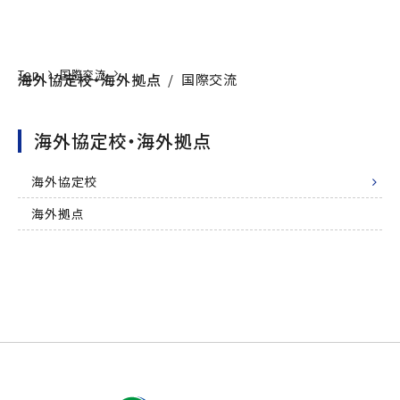
International Exchange
本文へ
アクセス
寄附
EN
検索
Top
国際交流
海外協定校・海外拠点
国際交流
海外協定校・海外拠点
海外協定校
海外拠点