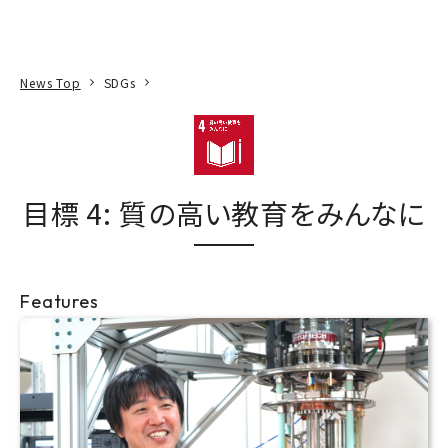
本文へ
アクセス
寄附
EN
検索
News Top
SDGs
目標 4: 質の高い教育をみんなに
Features