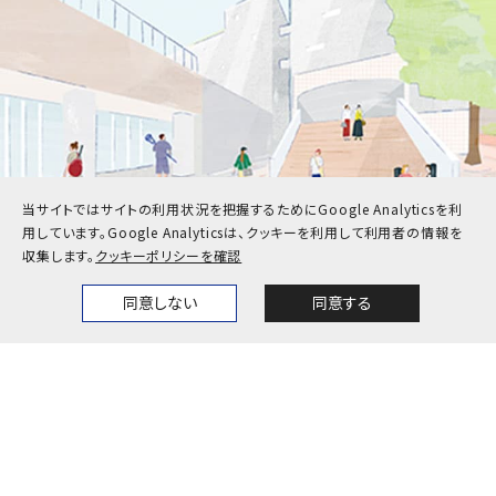
当サイトではサイトの利用状況を把握するためにGoogle Analyticsを利
用しています。
Google Analyticsは、クッキーを利用して利用者の情報を
収集します。
クッキーポリシーを確認
受験生
在学生・保護者
同意しない
同意する
Home
News
Events
Themes
卒業生
企業・地域の方
教職員
お問い合わせ
アクセス
採用情報
公式SNS一覧
キャンパスカレンダー
神戸大学検定