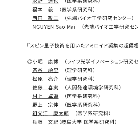
永野 達也
（医学系研究科）
福本 毅
（医学系研究科）
西田 敬二
（先端バイオ工学研究センター）
NGUYEN Sao Mai
（先端バイオ工学研究セン
『スピン量子技術を用いたアミロイド凝集の超偏
◎
小堀 康博
（ライフ光学イノベーション研究セ
茶谷 絵里
（理学研究科）
松原 亮介
（理学研究科）
佐藤 春実
（人間発達環境学研究科）
村上 卓道
（医学系研究科）
野上 宗伸
（医学系研究科）
祖父江 慶太郎
（医学系研究科）
兵藤 文紀（岐阜大学 医学系研究科）