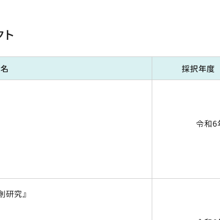
クト
ト名
採択
令和6
創研究』