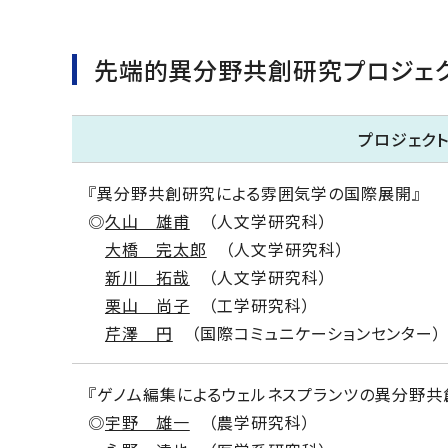
先端的異分野共創研究プロジェ
プロジェク
『異分野共創研究による雰囲気学の国際展開』
◎
久山 雄甫
（人文学研究科）
大橋 完太郎
（人文学研究科）
新川 拓哉
（人文学研究科）
栗山 尚子
（工学研究科）
芹澤 円
（国際コミュニケーションセンター）
『ゲノム編集によるウェルネスプランツの異分野共
◎
宇野 雄一
（農学研究科）