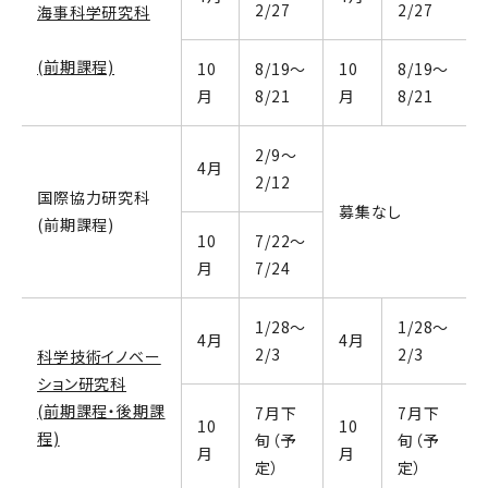
2/27
2/27
海事科学研究科
(前期課程)
10
8/19～
10
8/19～
月
8/21
月
8/21
2/9～
4月
2/12
国際協力研究科
募集なし
(前期課程)
10
7/22～
月
7/24
1/28～
1/28～
4月
4月
2/3
2/3
科学技術イノベー
ション研究科
(前期課程・後期課
7月下
7月下
10
10
程)
旬（予
旬（予
月
月
定）
定）