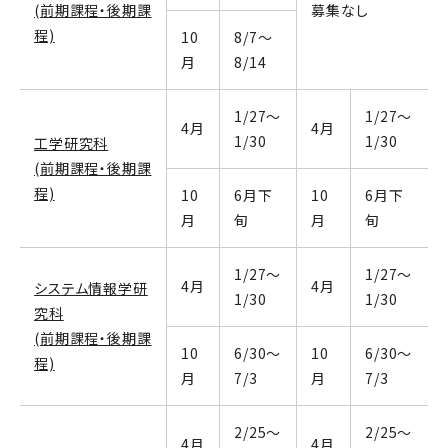
(前期課程・後期課
募集なし
程)
10
8/7～
月
8/14
1/27～
1/27～
4月
4月
1/30
1/30
工学研究科
(前期課程・後期課
程)
10
6月下
10
6月下
月
旬
月
旬
1/27～
1/27～
4月
4月
システム情報学研
1/30
1/30
究科
(前期課程・後期課
10
6/30～
10
6/30～
程)
月
7/3
月
7/3
2/25～
2/25～
4月
4月