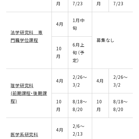
月
7/23
月
7/23
1月中
4月
旬
法学研究科 専
門職学位課程
募集なし
6月上
10
旬（予
月
定）
2/26～
2/26～
4月
4月
3/2
3/2
理学研究科
(前期課程・後期課
程)
10
8/18～
10
8/18～
月
8/20
月
8/20
2/6～
4月
2/13
医学系研究科