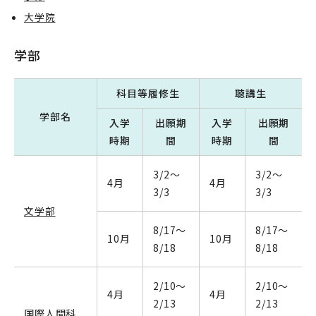
大学院
学部
科目等履修生
聴講生
学部名
入学
出願期
入学
出願期
時期
間
時期
間
3/2～
3/2～
4月
4月
3/3
3/3
文学部
8/17～
8/17～
10月
10月
8/18
8/18
2/10～
2/10～
4月
4月
2/13
2/13
国際人間科