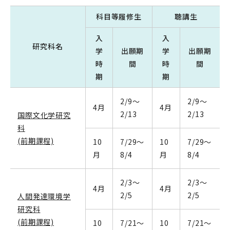
科目等履修生
聴講生
入
入
研究科名
学
出願期
学
出願期
時
間
時
間
期
期
2/9～
2/9～
4月
4月
2/13
2/13
国際文化学研究
科
(前期課程)
10
7/29～
10
7/29～
月
8/4
月
8/4
2/3～
2/3～
4月
4月
2/5
2/5
人間発達環境学
研究科
(前期課程)
10
7/21～
10
7/21～