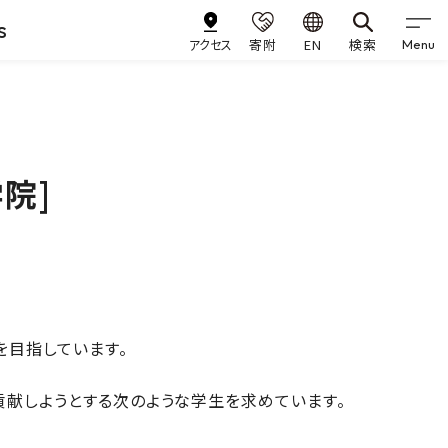
s
アクセス
寄附
EN
検索
Menu
院]
を目指しています。
献しようとする次のような学生を求めています。