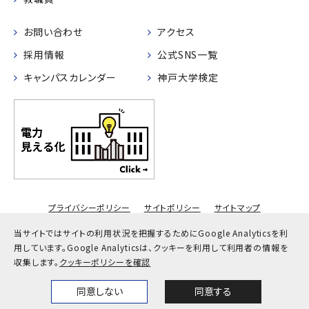
お問い合わせ
アクセス
採用情報
公式SNS一覧
キャンパスカレンダー
神戸大学検定
プライバシーポリシー
サイトポリシー
サイトマップ
© Kobe University
当サイトではサイトの利用状況を把握するためにGoogle Analyticsを利
用しています。
Google Analyticsは、クッキーを利用して利用者の情報を
収集します。
クッキーポリシーを確認
同意しない
同意する
Home
News
Events
Themes