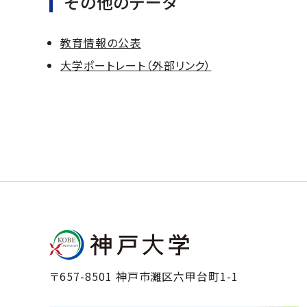
その他のデータ
教育情報の公表
大学ポートレート（外部リンク）
〒657-8501 神戸市灘区六甲台町1-1