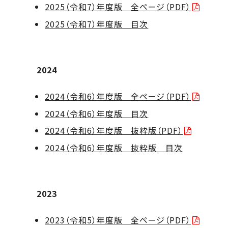
2025（令和7）年度版 全ページ（PDF）
2025（令和7）年度版 目次
2024
2024（令和6）年度版 全ページ（PDF）
2024（令和6）年度版 目次
2024（令和6）年度版 抜粋版（PDF）
2024（令和6）年度版 抜粋版 目次
2023
2023（令和5）年度版 全ページ（PDF）