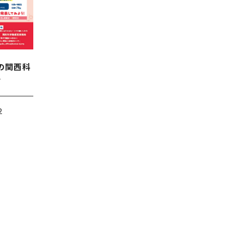
の関西科
す
2