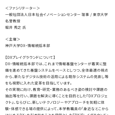
＜ファシリテーター＞
一般社団法人日本社会イノベーションセンター 理事 / 東京大学
名誉教授
堀井 秀之 氏
＜主催＞
神戸大学DX・情報統括本部
【DXプレイグラウンドについて】
DX・情報統括本部では、これまで情報基盤センターが着実に整
備を進めてきた基盤システムをベースとしつつ、全体最適の視点
から、新たなデジタル技術の活用による既存システムの見直し等
をも視野に入れた変革を目指しています。
その実現に向け、教育・研究・業務のあるべき姿の検討や課題の
抽出等を行い、課題を解決に導くことを目的とした『DXプロジェ
クト』、ならびに、新しいテクノロジーやアプローチを気軽に体
験・体感できる場の提供によって、本学教職員の「身近なとこから