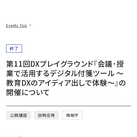
本文へ
アクセス
寄附
EN
検索
Events Top
終了
第11回DXプレイグラウンド『会議･授
業で活用するデジタル付箋ツール ～
教育DXのアイディア出しで体験～』の
開催について
公開講座
説明会等
情報学