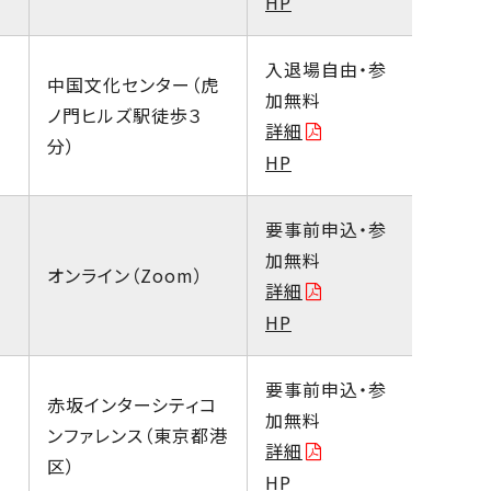
HP
入退場自由・参
中国文化センター（虎
加無料
ノ門ヒルズ駅徒歩３
詳細
分）
HP
要事前申込・参
加無料
オンライン（Zoom）
詳細
HP
要事前申込・参
赤坂インターシティコ
加無料
ンファレンス（東京都港
詳細
区）
HP