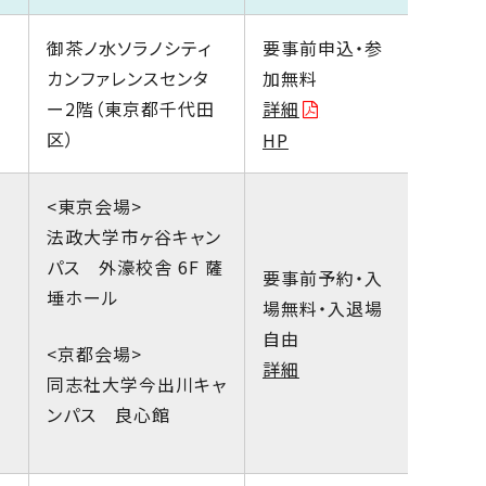
御茶ノ水ソラノシティ
要事前申込・参
カンファレンスセンタ
加無料
ー2階（東京都千代田
詳細
区）
HP
<東京会場>
法政大学市ヶ谷キャン
パス 外濠校舎 6F 薩
要事前予約・入
埵ホール
場無料・入退場
自由
<京都会場>
詳細
同志社大学今出川キャ
ンパス 良心館