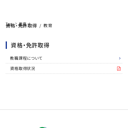
Education
本文へ
アクセス
寄附
EN
検索
Top
教育
資格・免許取得
教育
資格・免許取得
教職課程について
資格取得状況