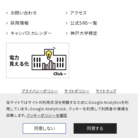
お問い合わせ
アクセス
採用情報
公式SNS一覧
キャンパスカレンダー
神戸大学検定
プライバシーポリシー
サイトポリシー
サイトマップ
© Kobe University
当サイトではサイトの利用状況を把握するためにGoogle Analyticsを利
用しています。
Google Analyticsは、クッキーを利用して利用者の情報を
収集します。
クッキーポリシーを確認
同意しない
同意する
Home
News
Events
Themes