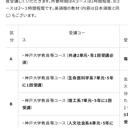
度受講していただきます。所要時間はAコースは1時間程度、Bコ
ースは2～３時間程度です。英語版の教材（内容は日本語版と同
じ）もございます。
区
受講コー
分
ス
受
・神戸大学教員等コース（
共通2単元・年1回受講必
A
毎
須
）
・神戸大学教員等コース（
生命医科学系7単元・5年
左
に1回受講
）
ス
分
・神戸大学教員等コース（
理工系7単元・5年に1回
た
B
受講
）
1
5
受
・神戸大学教員等コース（
人文社会系6単元・5年に