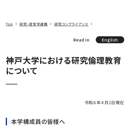
本文へ
アクセス
寄附
EN
検索
Top
研究・産官学連携
研究コンプライアンス
Read in
English
神戸大学における研究倫理教育
について
令和８年４月1日現在
本学構成員の皆様へ