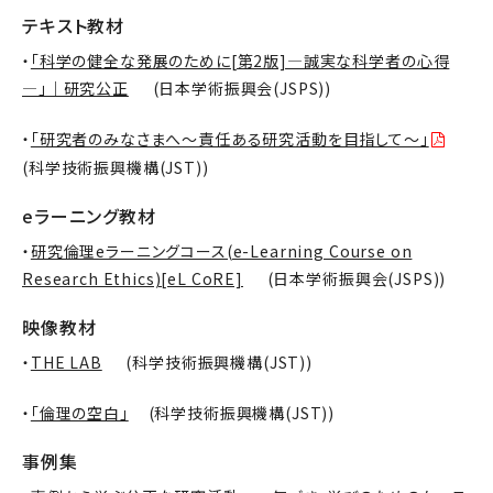
テキスト教材
・
「科学の健全な発展のために[第2版]—誠実な科学者の心得
—」｜研究公正
(日本学術振興会(JSPS))
・
「研究者のみなさまへ～責任ある研究活動を目指して～」
(科学技術振興機構(JST))
eラーニング教材
・
研究倫理eラーニングコース(e-Learning Course on
Research Ethics)[eL CoRE]
(日本学術振興会(JSPS))
映像教材
・
THE LAB
(科学技術振興機構(JST))
・
「倫理の空白」
(科学技術振興機構(JST))
事例集