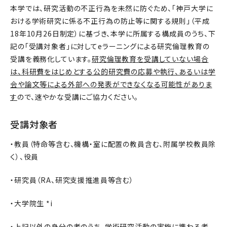
本学では、研究活動の不正行為を未然に防ぐため、「神戸大学に
おける学術研究に係る不正行為の防止等に関する規則」（平成
18年10月26日制定）に基づき、本学に所属する構成員のうち、下
記の「受講対象者」に対してeラーニングによる研究倫理教育の
受講を義務化しています。
研究倫理教育を受講していない場合
は、科研費をはじめとする公的研究費の応募や執行、あるいは学
会や論文等による外部への発表ができなくなる可能性がありま
す
ので、速やかな受講にご協力ください。
受講対象者
・教員（特命等含む、機構・室に配置の教員含む、附属学校教員除
く）、役員
・研究員（RA、研究支援推進員等含む）
・大学院生 *i
・上記以外の身分の者のうち、学術研究活動の実施に携わる者