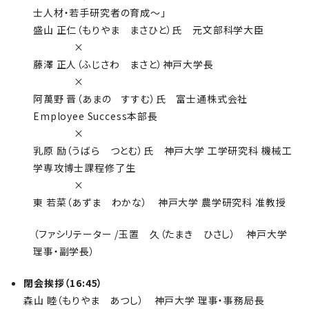
士人材・若手研究者の育成～」
盛山 正仁（もりやま まさひと）氏 元文部科学大臣
×
藤澤 正人（ふじさわ まさと）神戸大学長
×
阿萬野 晋（あまの すすむ）氏 富士通株式会社
Employee Success本部長
×
乳原 励（うばら つとむ）氏 神戸大学 工学研究科 機械工
学専攻博士課程修了生
×
東 若菜（あずま わかな） 神戸大学 農学研究科 准教授
（ファシリテーター /玉置 久（たまき ひさし） 神戸大学
理事・副学長）
閉会挨拶（16:45）
森山 睦（もりやま あつし） 神戸大学 理事・事務局長