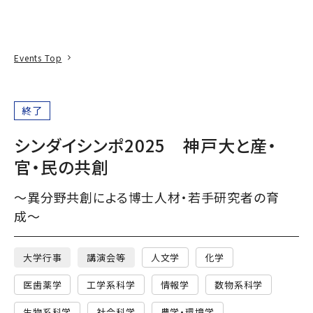
本文へ
アクセス
寄附
EN
検索
Events Top
終了
シンダイシンポ2025 神戸大と産・
官・民の共創
〜異分野共創による博士人材・若手研究者の育
成〜
大学行事
講演会等
人文学
化学
医歯薬学
工学系科学
情報学
数物系科学
生物系科学
社会科学
農学・環境学