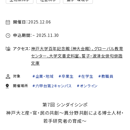
開催日：
2025.12.06
申込期間：
~ 2025.11.30
アクセス：
神戸大学百年記念館（神大会館）、グローバル教育
センター、大学文書史料室、誓子・波津女俳句俳諧
文庫
対象
企業・地域
卒業生
在学生
教職員
開催場所
六甲台第2キャンパス
オンライン
第7回 シンダイシンポ
神戸大と産・官・民の共創〜異分野共創による博士人材・
若手研究者の育成〜