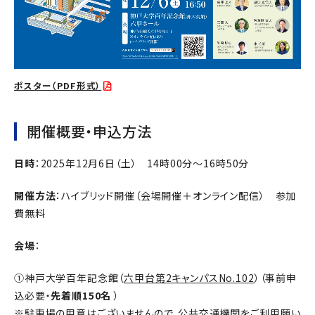
ポスター（PDF形式）
開催概要・申込方法
日時
：2025年12月6日（土） 14時00分～16時50分
開催方法
：ハイブリッド開催（会場開催＋オンライン配信） 参加
費無料
会場
：
①神戸大学百年記念館（
六甲台第2キャンパスNo.102
）（事前申
込必要・
先着順150名
）
※駐車場の用意はございませんので、公共交通機関をご利用願い