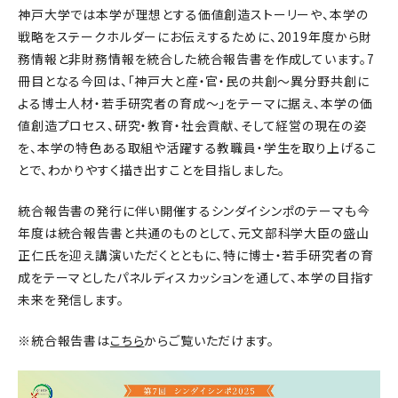
神戸大学では本学が理想とする価値創造ストーリーや、本学の
戦略をステークホルダーにお伝えするために、2019年度から財
務情報と非財務情報を統合した統合報告書を作成しています。7
冊目となる今回は、「神戸大と産・官・民の共創～異分野共創に
よる博士人材・若手研究者の育成～」をテーマに据え、本学の価
値創造プロセス、研究・教育・社会貢献、そして経営の現在の姿
を、本学の特色ある取組や活躍する教職員・学生を取り上げるこ
とで、わかりやすく描き出すことを目指しました。
統合報告書の発行に伴い開催するシンダイシンポのテーマも今
年度は統合報告書と共通のものとして、元文部科学大臣の盛山
正仁氏を迎え講演いただくとともに、特に博士・若手研究者の育
成をテーマとしたパネルディスカッションを通して、本学の目指す
未来を発信します。
※統合報告書は
こちら
からご覧いただけます。