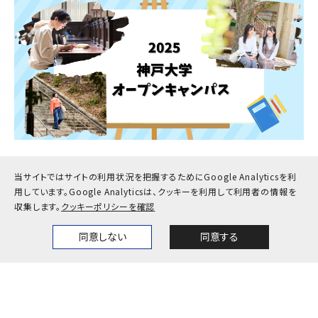
オープンキャンパス2025
当サイトではサイトの利用状況を把握するためにGoogle Analyticsを利
用しています。
Google Analyticsは、クッキーを利用して利用者の情報を
収集します。
クッキーポリシーを確認
2025.08.06 ~ 2025.08.08
同意しない
同意する
Home
News
Events
Themes
複数地開催
大学行事