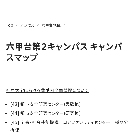
本文へ
アクセス
寄附
EN
検索
Top
アクセス
六甲台地区
六甲台第２キャンパス キャンパ
スマップ
神戸大学における敷地内全面禁煙について
[43] 都市安全研究センター(実験棟)
[44] 都市安全研究センター(研究棟)
[45] 学術・社会共創機構 コアファシリティセンター 機器分
析棟