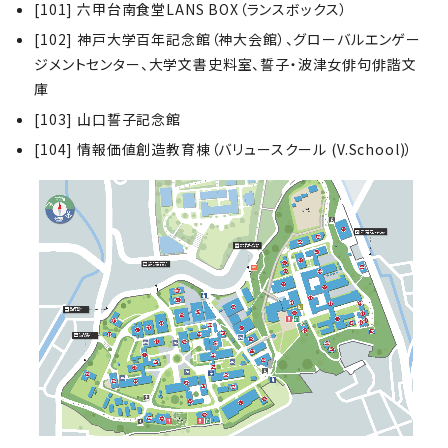
[101] 六甲台南食堂LANS BOX（ランスボックス）
[102] 神戸大学百年記念館（神大会館）、グローバルエンゲー
ジメントセンター、大学文書史料室、誓子・波津女俳句俳諧文
庫
[103] 山口誓子記念館
[104] 情報価値創造教育棟（バリュースクール (V.School)）