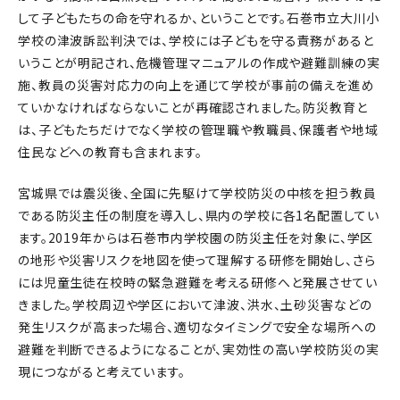
して子どもたちの命を守れるか、ということです。石巻市立大川小
学校の津波訴訟判決では、学校には子どもを守る責務があると
いうことが明記され、危機管理マニュアルの作成や避難訓練の実
施、教員の災害対応力の向上を通じて学校が事前の備えを進め
ていかなければならないことが再確認されました。防災教育と
は、子どもたちだけでなく学校の管理職や教職員、保護者や地域
住民などへの教育も含まれます。
宮城県では震災後、全国に先駆けて学校防災の中核を担う教員
である防災主任の制度を導入し、県内の学校に各1名配置してい
ます。2019年からは石巻市内学校園の防災主任を対象に、学区
の地形や災害リスクを地図を使って理解する研修を開始し、さら
には児童生徒在校時の緊急避難を考える研修へと発展させてい
きました。学校周辺や学区において津波、洪水、土砂災害などの
発生リスクが高まった場合、適切なタイミングで安全な場所への
避難を判断できるようになることが、実効性の高い学校防災の実
現につながると考えています。