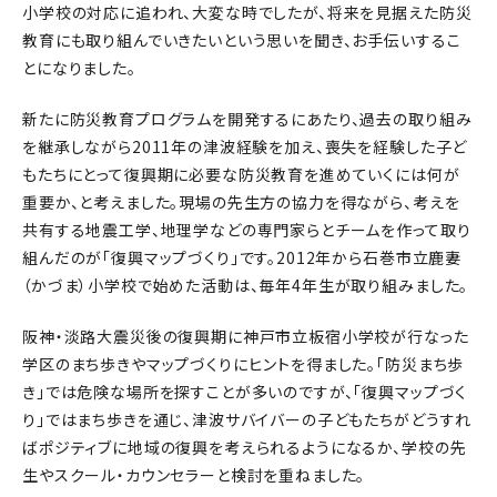
小学校の対応に追われ、大変な時でしたが、将来を見据えた防災
教育にも取り組んでいきたいという思いを聞き、お手伝いするこ
とになりました。
新たに防災教育プログラムを開発するにあたり、過去の取り組み
を継承しながら2011年の津波経験を加え、喪失を経験した子ど
もたちにとって復興期に必要な防災教育を進めていくには何が
重要か、と考えました。現場の先生方の協力を得ながら、考えを
共有する地震工学、地理学などの専門家らとチームを作って取り
組んだのが「復興マップづくり」です。2012年から石巻市立鹿妻
（かづま）小学校で始めた活動は、毎年4年生が取り組みました。
阪神・淡路大震災後の復興期に神戸市立板宿小学校が行なった
学区のまち歩きやマップづくりにヒントを得ました。「防災まち歩
き」では危険な場所を探すことが多いのですが、「復興マップづく
り」ではまち歩きを通じ、津波サバイバーの子どもたちがどうすれ
ばポジティブに地域の復興を考えられるようになるか、学校の先
生やスクール・カウンセラーと検討を重ねました。