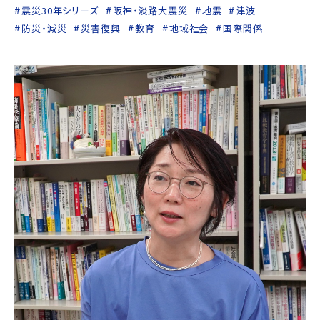
震災30年シリーズ
阪神・淡路大震災
地震
津波
防災・減災
災害復興
教育
地域社会
国際関係