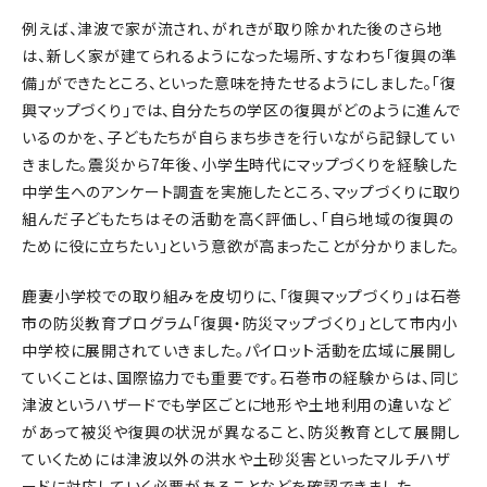
例えば、津波で家が流され、がれきが取り除かれた後のさら地
は、新しく家が建てられるようになった場所、すなわち「復興の準
備」ができたところ、といった意味を持たせるようにしました。「復
興マップづくり」では、自分たちの学区の復興がどのように進んで
いるのかを、子どもたちが自らまち歩きを行いながら記録してい
きました。震災から7年後、小学生時代にマップづくりを経験した
中学生へのアンケート調査を実施したところ、マップづくりに取り
組んだ子どもたちはその活動を高く評価し、「自ら地域の復興の
ために役に立ちたい」という意欲が高まったことが分かりました。
鹿妻小学校での取り組みを皮切りに、「復興マップづくり」は石巻
市の防災教育プログラム「復興・防災マップづくり」として市内小
中学校に展開されていきました。パイロット活動を広域に展開し
ていくことは、国際協力でも重要です。石巻市の経験からは、同じ
津波というハザードでも学区ごとに地形や土地利用の違いなど
があって被災や復興の状況が異なること、防災教育として展開し
ていくためには津波以外の洪水や土砂災害といったマルチハザ
ードに対応していく必要があることなどを確認できました。