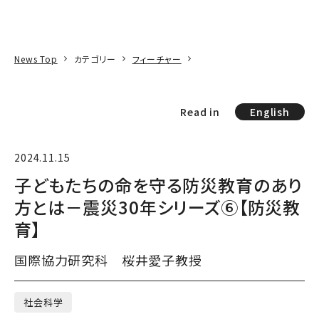
本文へ
アクセス
寄附
EN
検索
News Top
カテゴリー
フィーチャー
Read in
English
2024.11.15
子どもたちの命を守る防災教育のあり
方とは－震災30年シリーズ⑥【防災教
育】
国際協力研究科 桜井愛子教授
社会科学