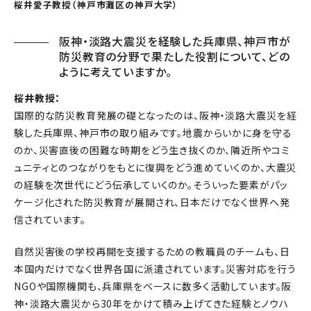
桜井愛子教授（神戸市灘区の神戸大学）
阪神・淡路大震災を経験した兵庫県、神戸市が
防災教育の分野で果たした役割について、どの
ように考えていますか。
桜井教授：
国際的な防災教育発展の礎となったのは、阪神・淡路大震災を経
験した兵庫県、神戸市の取り組みです。地震からいかに身を守る
のか、災害直後の困難な時期をどう生き抜くのか、隣近所やコミ
ュニティとのつながりをもとに復興をどう進めていくのか、大震災
の経験を次世代にどう伝承していくのか。そういった要素がパッ
ケージ化された防災教育が展開され、日本だけでなく世界へ発
信されています。
自然災害後の学校再開を支援するための教職員のチームも、日
本国内だけでなく世界各国に派遣されています。災害対応を行う
NGOや国際機関も、兵庫県をベースに数多く活動しています。阪
神・淡路大震災から30年をかけて積み上げてきた経験とノウハ