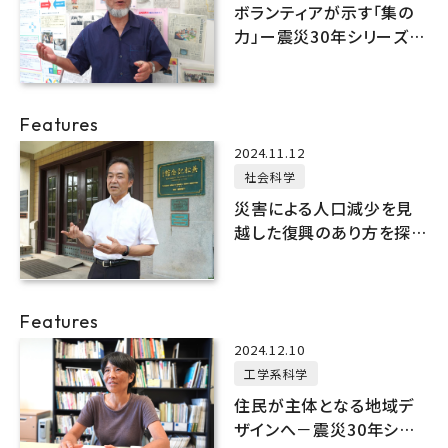
ボランティアが示す「集の
力」ー震災30年シリーズ
①【社会教育学】
Features
2024.11.12
社会科学
災害による人口減少を見
越した復興のあり方を探る
ー震災30年シリーズ⑤【空
間経済学】
Features
2024.12.10
工学系科学
住民が主体となる地域デ
ザインへ－震災30年シリ