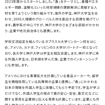
2023年度からスタートしました。「食」をテーマとし、食糧やエネ
ルギー問題、温暖化といった地球規模の課題解決に貢献する人
材を育てようという取り組みです。海外の学生、神戸大学生を合
わせ、1000人規模のグローバル人材を創出する目標を掲げてい
ます。農学系が中心ですが、神戸大学のさまざまな部局がかかわ
り、企業や地元自治体とも連携します。
学術交流協定を結んでいるネブラスカ大学リンカーン校をはじ
め、アメリカ、カナダ、フィリピンの５大学がパートナー校となって
おり、各大学と神戸大学は学生を相互派遣します。神戸大学に来
る外国人学生は、日本語を学んだ後、企業でのインターンシップ
にも参加します。
アメリカにおける事業拡大を計画している食品メーカーや、留学
生を積極採用している兵庫県の企業と連携し、「食」にかかわる
日本の現場を外国人学生に体験してもらう予定です。学生が学ぶ
だけでなく、外国人学生の視点で食の安心・安全、食文化などに
関する意見を企業側に伝える発表も計画しています。企業にも外
国人学生にもメリットがあるインターンシップにしたいと思ってい