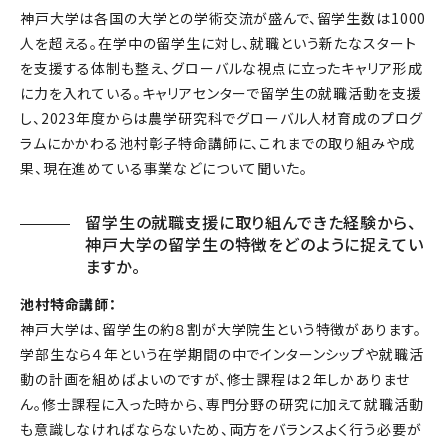
神戸大学は各国の大学との学術交流が盛んで、留学生数は1000
人を超える。在学中の留学生に対し、就職という新たなスタート
を支援する体制も整え、グローバルな視点に立ったキャリア形成
に力を入れている。キャリアセンターで留学生の就職活動を支援
し、2023年度からは農学研究科でグローバル人材育成のプログ
ラムにかかわる池村彰子特命講師に、これまでの取り組みや成
果、現在進めている事業などについて聞いた。
留学生の就職支援に取り組んできた経験から、
神戸大学の留学生の特徴をどのように捉えてい
ますか。
池村特命講師：
神戸大学は、留学生の約８割が大学院生という特徴があります。
学部生なら４年という在学期間の中でインターンシップや就職活
動の計画を組めばよいのですが、修士課程は２年しかありませ
ん。修士課程に入った時から、専門分野の研究に加えて就職活動
も意識しなければならないため、両方をバランスよく行う必要が