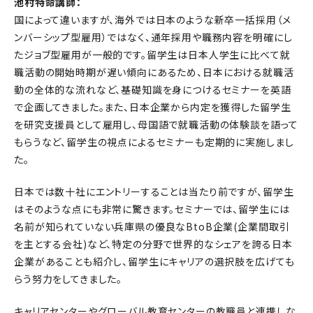
池村特命講師：
国によって違いますが、海外では日本のような新卒一括採用（メ
ンバーシップ型雇用）ではなく、通年採用や職務内容を明確にし
たジョブ型雇用が一般的です。留学生は日本人学生に比べて就
職活動の開始時期が遅い傾向にあるため、日本における就職活
動の全体的な流れなど、基礎知識を身につけるセミナーを英語
で企画してきました。また、日本企業から内定を獲得した留学生
を研究支援員として雇用し、母国語で就職活動の体験談を語って
もらうなど、留学生の視点によるセミナーも定期的に実施しまし
た。
日本では数十社にエントリーすることは当たり前ですが、留学生
はそのような点にも非常に驚きます。セミナーでは、留学生には
名前が知られていない兵庫県の優良なBtoB企業(企業間取引
を主とする会社)など、特定の分野で世界的なシェアを誇る日本
企業があることも紹介し、留学生にキャリアの選択肢を広げても
らう努力をしてきました。
キャリアセンターやグローバル教育センターの教職員と連携しな