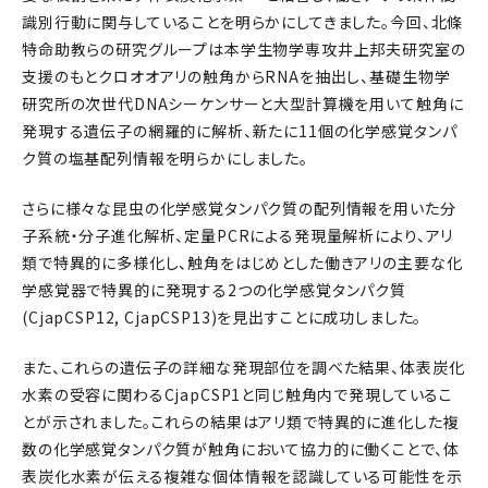
識別行動に関与していることを明らかにしてきました。今回、北條
特命助教らの研究グループは本学生物学専攻井上邦夫研究室の
支援のもとクロオオアリの触角からRNAを抽出し、基礎生物学
研究所の次世代DNAシーケンサーと大型計算機を用いて触角に
発現する遺伝子の網羅的に解析、新たに11個の化学感覚タンパ
ク質の塩基配列情報を明らかにしました。
さらに様々な昆虫の化学感覚タンパク質の配列情報を用いた分
子系統・分子進化解析、定量PCRによる発現量解析により、アリ
類で特異的に多様化し、触角をはじめとした働きアリの主要な化
学感覚器で特異的に発現する2つの化学感覚タンパク質
(CjapCSP12, CjapCSP13)を見出すことに成功しました。
また、これらの遺伝子の詳細な発現部位を調べた結果、体表炭化
水素の受容に関わるCjapCSP1と同じ触角内で発現しているこ
とが示されました。これらの結果はアリ類で特異的に進化した複
数の化学感覚タンパク質が触角において協力的に働くことで、体
表炭化水素が伝える複雑な個体情報を認識している可能性を示