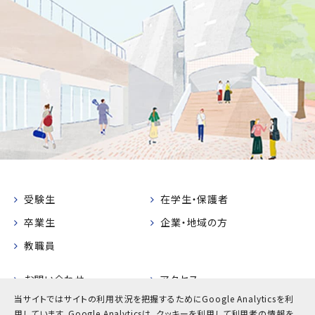
受験生
在学生・保護者
卒業生
企業・地域の方
教職員
お問い合わせ
アクセス
当サイトではサイトの利用状況を把握するためにGoogle Analyticsを利
採用情報
公式SNS一覧
用しています。
Google Analyticsは、クッキーを利用して利用者の情報を