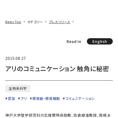
本文へ
アクセス
寄附
EN
検索
News Top
カテゴリー
プレスリリース
Read in
English
2015.08.27
アリのコミュニケーション 触角に秘密
生物系科学
昆虫
アリ
感覚器・感覚細胞
コミュニケーション
神戸大学理学研究科の北條賢特命助教、佐倉緑准教授、尾崎ま