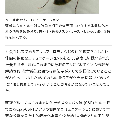
クロオオアリのコミュニケーション
頭部に存在する一対の触角で相手の体表面に存在する体表炭化水
素の情報を読み取り、巣仲間・労働タスク・カーストといった様々な情
報を識別する。
社会性昆虫であるアリはフェロモンなどの化学物質を介した個
体間の綿密なコミュニケーションをもとに、高度に組織化された
社会を形成します。これまでに数種のアリにおいてゲノム情報が
解読され、化学感覚に関わる遺伝子がアリで多様化していること
がわかっていましたが、それらの遺伝子が化学感覚器でどのよう
に発現し機能しているかはほとんど明らかになっていませんでし
た。
※1
研究グループはこれまでに化学感覚タンパク質 (CSP)
の一種
であるCjapCSP1がアリの個体間コミュニケーションにおいて重
※2
要な役割を果たす体表炭化水素
と結合し、働きアリの巣仲間