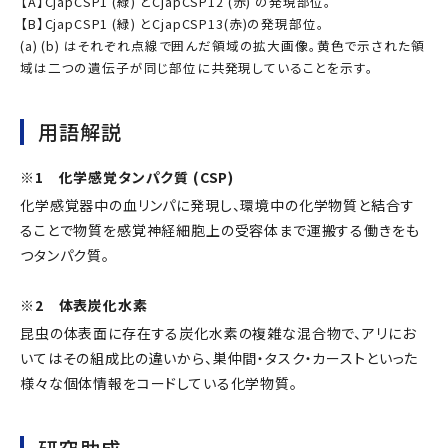
【A】CjapCSP1 (緑) とCjapCSP12 (赤) の発現部位。
【B】CjapCSP1 (緑) とCjapCSP13(赤)の発現部位。
(a) (b) はそれぞれ点線で囲んだ領域の拡大画像。黄色で示された領
域は二つの遺伝子が同じ部位に共発現していることを示す。
用語解説
※1 化学感覚タンパク質 (CSP)
化学感覚器中の血リンパに発現し、環境中の化学物質と結合す
ることで物質を感覚神経細胞上の受容体まで運搬する働きをも
つタンパク質。
※2 体表炭化水素
昆虫の体表面に存在する炭化水素の複雑な混合物で、アリにお
いてはその組成比の違いから、巣仲間・タスク・カーストといった
様々な個体情報をコードしている化学物質。