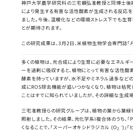
神戸大学農学研究科の三宅親弘准教授と同博士後
により発生する有害な活性酸素が生成される反応を
ました。今後、温暖化などの環境ストレス下でも生育
とが期待されます。
この研究成果は、3月2日、米植物生物学会専門誌「
P
多くの植物は、光合成により生育に必要なエネルギ
ーを過剰に吸収すると、植物にとって有害な活性酸素 
酵素を持っていますが、水不足やミネラル過多などの
成にROS除去機能が追いつかなくなり、植物は枯死
ことはすでに知られていましたが、その詳細な生成
三宅准教授らの研究グループは、植物の葉から葉緑
照射しました。その結果、光化学系I複合体のうち、「
-
くなることで、「スーパーオキシドラジカル (O
)」
2