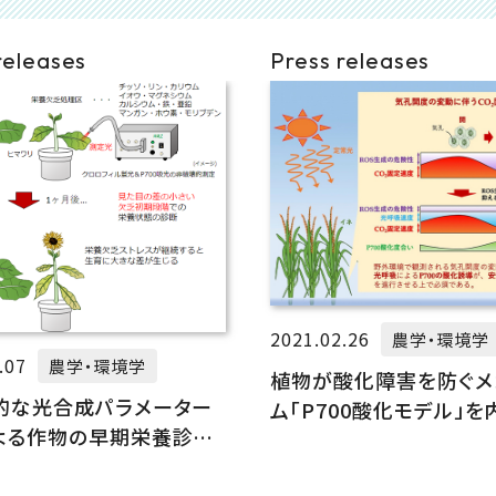
releases
Press releases
2021.02.26
農学・環境学
.07
農学・環境学
植物が酸化障害を防ぐメ
的な光合成パラメーター
ム「P700酸化モデル」
よる作物の早期栄養診断
生理現象で実証
発