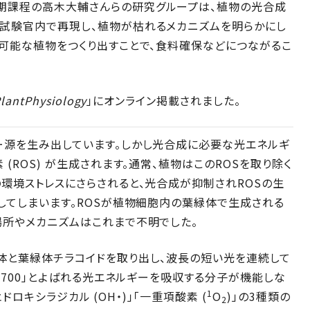
期課程の高木大輔さんらの研究グループは、植物の光合成
試験官内で再現し、植物が枯れるメカニズムを明らかにし
可能な植物をつくり出すことで、食料確保などにつながるこ
lantPhysiology
」にオンライン掲載されました。
ー源を生み出しています。しかし光合成に必要な光エネルギ
(ROS) が生成されます。通常、植物はこのROSを取り除く
環境ストレスにさらされると、光合成が抑制されROSの生
してしまいます。ROSが植物細胞内の葉緑体で生成される
場所やメカニズムはこれまで不明でした。
体と葉緑体チラコイドを取り出し、波長の短い光を連続して
P700」とよばれる光エネルギーを吸収する分子が機能しな
1
「ヒドロキシラジカル (OH・)」「一重項酸素 (
O
)」の3種類の
2