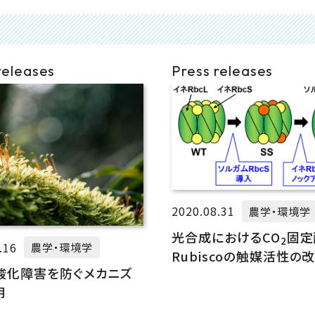
releases
Press releases
2020.08.31
農学・環境学
光合成におけるCO
固定
2
.16
農学・環境学
Rubiscoの触媒活性の
酸化障害を防ぐメカニズ
功
明