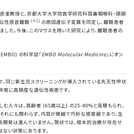
彦准教授と、京都大学大学院医学研究科耳鼻咽喉科・頭頸
(※1)
遺伝性感音難聴
の原因遺伝子変異を同定し、難聴患者
ました。今後、このマウスを用いた研究により、難聴患者の
MBO) の科学誌「
EMBO Molecular Medicine
」にオン
産で、同じ新生児スクリーニングが導入されている先天性甲状
も、非常に高頻度な遺伝性疾患です。
々は、高齢者 (65歳以上) の25-40%と見積もられ、
す。それにも関わらず、内耳が微細で巧妙な感覚器であり、生
法開発は進んでいません。現状では、根本的治療が存在せ
はない状態にあります。