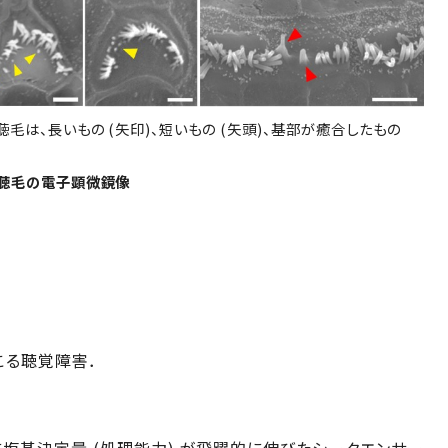
毛は、長いもの (矢印)、短いもの (矢頭)、基部が癒合したもの
 の聴毛の電子顕微鏡像
こる聴覚障害．