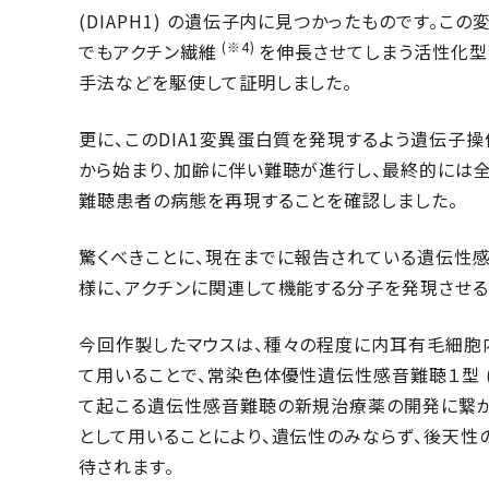
(DIAPH1) の遺伝子内に見つかったものです。こ
(※4)
でもアクチン繊維
を伸長させてしまう活性化型
手法などを駆使して証明しました。
更に、このDIA1変異蛋白質を発現するよう遺伝子
から始まり、加齢に伴い難聴が進行し、最終的には
難聴患者の病態を再現することを確認しました。
驚くべきことに、現在までに報告されている遺伝性感
様に、アクチンに関連して機能する分子を発現させる
今回作製したマウスは、種々の程度に内耳有毛細胞
て用いることで、常染色体優性遺伝性感音難聴１型 (D
て起こる遺伝性感音難聴の新規治療薬の開発に繋が
として用いることにより、遺伝性のみならず、後天
待されます。