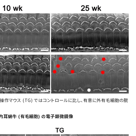
子操作マウス (TG) ではコントロールに比し、有意に外有毛細胞の脱
の内耳蝸牛 (有毛細胞) の電子顕微鏡像