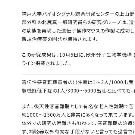
神戸大学バイオシグナル総合研究センターの上山健
部外科の北尻真一郎研究員らの研究グループは、
の病態を再現した遺伝子操作マウスの作製に成功し
新規治療薬の開発が期待されます。
この研究成果は、10月5日に、欧州分子生物学機構 (E
ライン掲載されました。
遺伝性感音難聴患者の出生率は1～2人/1000出
腺機能低下症の1人/3000～5000出産と比べて
また、後天性感音難聴として有名な老人性難聴で苦しむ人
約1000～1500万人と非常に多くなって来ていま
体外での研究の困難さも加わって、感音難聴の治療
ず、補聴器以外有効な手段がないと言っても過言で