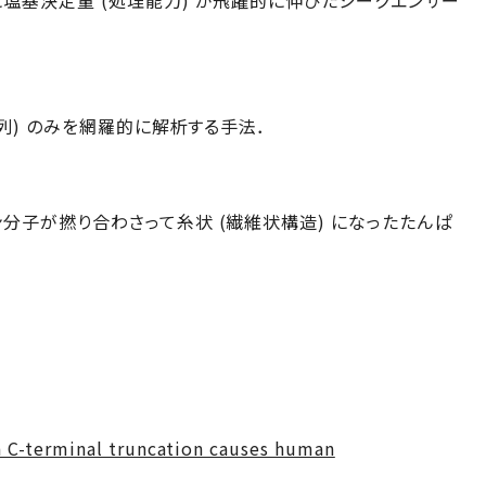
塩基決定量 (処理能力) が飛躍的に伸びたシークエンサー
配列) のみを網羅的に解析する手法．
分子が撚り合わさって糸状 (繊維状構造) になったたんぱ
ia C-terminal truncation causes human