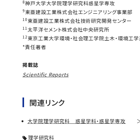
8
神⼾⼤学⼤学院理学研究科惑星学専攻
9
東亜建設工業株式会社エンジニアリング事業部
10
東亜建設工業株式会社技術研究開発センター
11
太平洋セメント株式会社中央研究所
12
東京工業大学環境・社会理⼯学院土木・環境工学
*責任著者
掲載誌
Scientific Reports
関連リンク
大学院理学研究科 惑星学科・惑星学専攻
理学研究科