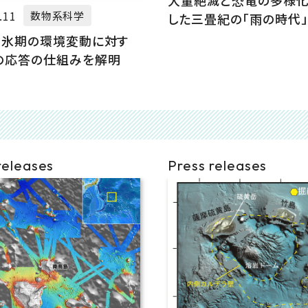
大量絶滅と恐竜の多様
.11
数物系科学
した三畳紀の「雨の時代」
間氷期の環境変動に対す
の応答の仕組みを解明
releases
Press releases