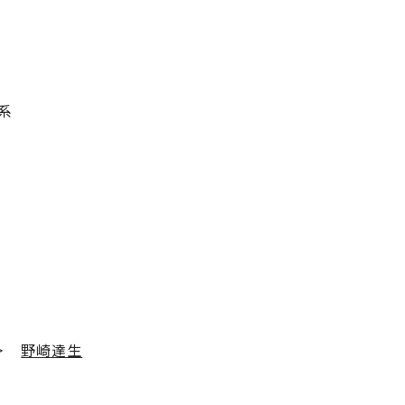
系
＞
野崎達生