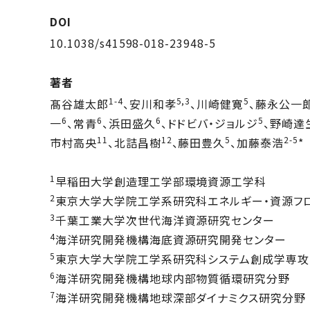
DOI
10.1038/s41598-018-23948-5
著者
1-4
5,3
5
髙谷雄太郎
、安川和孝
、川崎健寛
、藤永公一
6
6
6
5
一
、常青
、浜田盛久
、ドドビバ・ジョルジ
、野崎達
11
12
5
2-5
市村高央
、北詰昌樹
、藤田豊久
、加藤泰浩
*
1
早稲田大学創造理⼯学部環境資源⼯学科
2
東京大学大学院工学系研究科エネルギー・資源フ
3
千葉⼯業⼤学次世代海洋資源研究センター
4
海洋研究開発機構海底資源研究開発センター
5
東京大学大学院工学系研究科システム創成学専攻
6
海洋研究開発機構地球内部物質循環研究分野
7
海洋研究開発機構地球深部ダイナミクス研究分野