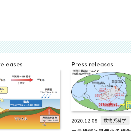
releases
Press releases
2020.12.08
数物系科学