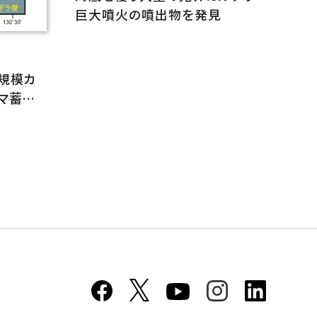
巨大噴火の噴出物を発見
規模カ
マ蓄積