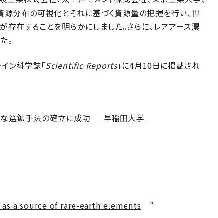
資源分布の可視化とそれに基づく資源量の把握を行い、世
が存在することを明らかにしました。さらに、レアアース濃
た。
ンライン科学誌「
Scientific Reports
」に4月10日に掲載され
な選鉱手法の確立に成功 ｜ 早稲田大学
as a source of rare-earth elements
”