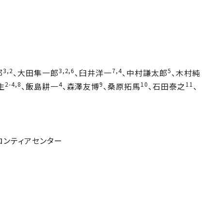
3,2
3,2,6
7,4
5
郎
、大田隼一郎
、臼井洋一
、中村謙太郎
、木村純
2-4,8
4
9
10
11
生
、飯島耕一
、森澤友博
、桑原拓馬
、石田泰之
、
ロンティアセンター