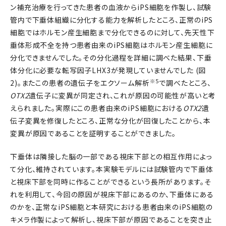
ン補充治療を行ってきた患者の血液からiPS細胞を作製し、試験
管内で下垂体組織に分化する能力を解析したところ、正常のiPS
細胞ではホルモン産生細胞まで分化できるのに対して、先天性下
垂体形成不全を持つ患者由来のiPS細胞はホルモン産生細胞に
分化できませんでした。その分化過程を詳細に調べた結果、下垂
体分化に必要な転写因子LHX3が発現していませんでした (図
※5
2)。またこの患者の遺伝子をエクソーム解析
で調べたところ、
OTX2
遺伝子に変異が同定され、これが原因の可能性が高いと考
えられました。実際にこの患者由来のiPS細胞における
OTX2
遺
伝子変異を修復したところ、正常な分化が回復したことから、本
変異が原因であることを証明することができました。
下垂体は隣接した脳の一部である視床下部との相互作用によっ
て分化、維持されています。本実験モデルには試験管内で下垂体
と視床下部を同時に作ることができるという長所があります。そ
れを利用して、今回の原因が視床下部にあるのか、下垂体にある
のかを、正常なiPS細胞と本研究における患者由来のiPS細胞の
キメラ作製によって解析し、視床下部が原因であることを突き止