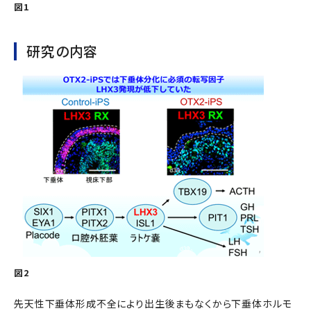
図1
研究の内容
図2
先天性下垂体形成不全により出生後まもなくから下垂体ホルモ