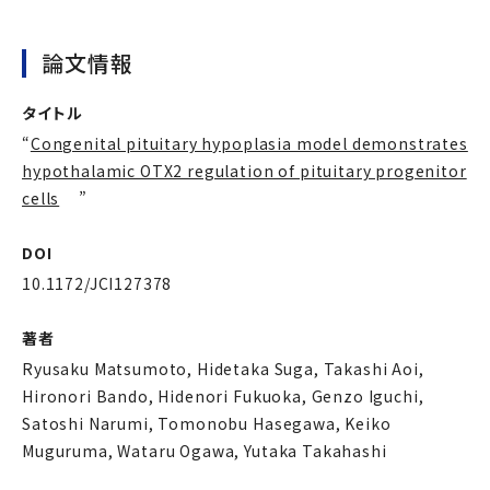
論文情報
タイトル
“
Congenital pituitary hypoplasia model demonstrates
hypothalamic OTX2 regulation of pituitary progenitor
cells
”
DOI
10.1172/JCI127378
著者
Ryusaku Matsumoto, Hidetaka Suga, Takashi Aoi,
Hironori Bando, Hidenori Fukuoka, Genzo Iguchi,
Satoshi Narumi, Tomonobu Hasegawa, Keiko
Muguruma, Wataru Ogawa, Yutaka Takahashi