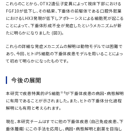
これらのことから、OTX2遺伝子変異によって視床下部における
FGF10が低下し、その結果、下垂体の前駆体である口腔外胚葉
におけるLHX3発現が低下しアポトーシスによる細胞死が起こる
ことによって、下垂体形成不全が発症したというメカニズムが新
たに明らかになりました (図3)。
これらの詳細な発症メカニズムの解明は動物モデルでは困難で
あり、今回、ヒトiPS細胞の下垂体疾患モデルを用いることによっ
て初めて明らかになったものです。
今後の展開
※6
本研究で疾患特異的iPS細胞
が下垂体疾患の病因・病態解明
に有用であることが示されました。また、ヒトの下垂体分化過程
解明にも有用と考えられます。
現在、本研究チームはすでに他の下垂体疾患（自己免疫疾患、下
垂体腫瘍）にこの手法を応用し、病因・病態解明と創薬を目指し