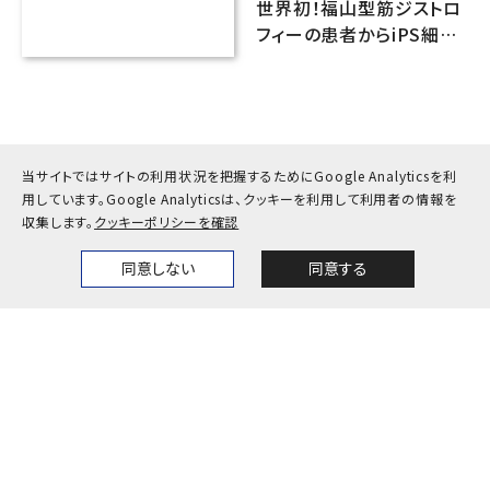
医歯薬学
世界初！福山型筋ジストロ
フィーの患者からiPS細胞
を用いて大脳組織を再現
当サイトではサイトの利用状況を把握するためにGoogle Analyticsを利
用しています。
Google Analyticsは、クッキーを利用して利用者の情報を
収集します。
クッキーポリシーを確認
同意しない
同意する
Home
News
Events
Themes
〒657-8501 神戸市灘区六甲台町1-1