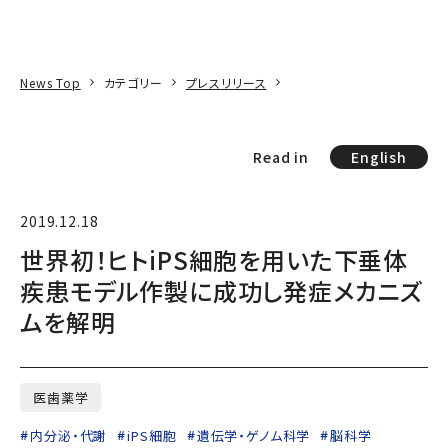
本文へ
アクセス
寄附
EN
検索
News Top
カテゴリー
プレスリリース
Read in
English
2019.12.18
世界初！ヒトiPS細胞を用いた下垂体
疾患モデル作製に成功し発症メカニズ
ムを解明
医歯薬学
内分泌・代謝
iPS細胞
遺伝学・ゲノム科学
脳科学