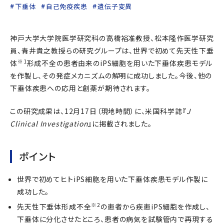
下垂体
自己免疫疾患
遺伝子変異
神戸大学大学院医学研究科の高橋裕准教授、松本隆作医学研究
員、青井貴之教授らの研究グループは、世界で初めて先天性下垂
※1
体
形成不全の患者由来のiPS細胞を用いた下垂体疾患モデル
を作製し、その発症メカニズムの解明に成功しました。今後、他の
下垂体疾患への応用と創薬が期待されます。
この研究成果は、12月17日（現地時間）に、米国科学誌『
J
Clinical Investigation
』に掲載されました。
ポイント
世界で初めてヒトiPS細胞を用いた下垂体疾患モデル作製に
成功した。
※2
先天性下垂体形成不全
の患者から疾患iPS細胞を作成し、
下垂体に分化させたところ、患者の病気を試験管内で再現する