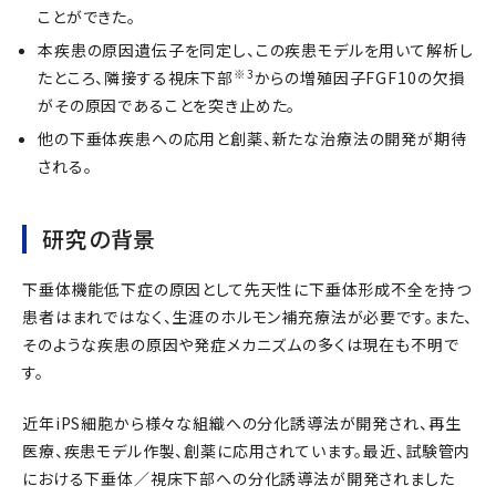
ことができた。
本疾患の原因遺伝子を同定し、この疾患モデルを用いて解析し
※3
たところ、隣接する視床下部
からの増殖因子FGF10の欠損
がその原因であることを突き止めた。
他の下垂体疾患への応用と創薬、新たな治療法の開発が期待
される。
研究の背景
下垂体機能低下症の原因として先天性に下垂体形成不全を持つ
患者はまれではなく、生涯のホルモン補充療法が必要です。また、
そのような疾患の原因や発症メカニズムの多くは現在も不明で
す。
近年iPS細胞から様々な組織への分化誘導法が開発され、再生
医療、疾患モデル作製、創薬に応用されています。最近、試験管内
における下垂体／視床下部への分化誘導法が開発されました