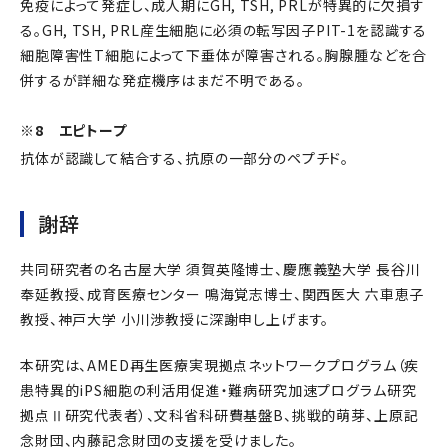
免疫によって発症し、成人期にGH, TSH, PRLが特異的に欠損す
る。GH, TSH, PRL産生細胞に必須の転写因子PIT-1を認識する
細胞障害性T細胞によって下垂体が障害される。胸腺腫などを合
併するが詳細な発症機序はまだ不明である。
※8 エピトープ
抗体が認識して結合する、抗原の一部分のペプチド。
謝辞
共同研究者の名古屋大学 須賀英隆博士、慶應義塾大学 長谷川
奉延教授、成育医療センター 鳴海覚志博士、関西医大 六車恵子
教授、神戸大学 小川渉教授に深謝申し上げます。
本研究は、AMED再生医療実現拠点ネットワークプログラム（疾
患特異的iPS細胞の利活用促進・難病研究加速プログラム研究
拠点Ⅱ研究代表者）、文科省科研費基盤B、挑戦的萌芽、上原記
念財団、内藤記念財団の支援を受けました。