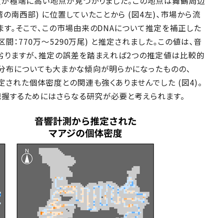
度が極端に高い地点が見つかりました。この地点は舞鶴周辺
の南西部) に位置していたことから (図4左)、市場から流
ます。そこで、この市場由来のDNAについて推定を補正した
間：770万～5290万尾) と推定されました。この値は、音
劣りますが、推定の誤差を踏まえれば2つの推定値は比較的
間分布についても大まかな傾向が明らかになったものの、
された個体密度との関連も強くありませんでした (図4)。
把握するためにはさらなる研究が必要と考えられます。