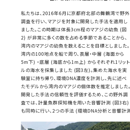
私たちは、2016年6月に京都府北部の舞鶴湾で野外
調査を行い、マアジを対象に開発した手法を適用し
ました。この時期は体長3cm程のマアジの幼魚 (図
2) が非常に多くの数を占める季節であることから、
湾内のマアジの幼魚を数えることを目標としました。
湾内の100地点を船で周り、表層・中層 (海面から
5m下) ・底層 (海底から1m上) からそれぞれ1リット
ルの海水を採集しました (図3左)。集めた海水を実
験室に持ち帰り、環境DNA濃度を計測し、先に述べ
たモデルから湾内のマアジの個体数を推定しました
開発した手法の信頼性を評価するため、この野外調
査では、計量魚群探知機を用いた音響計測 (図3右)
も同時に行い、2つの手法 (環境DNA分析と音響計