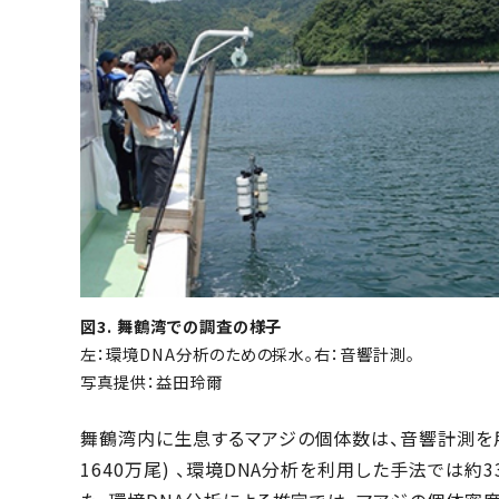
図3. 舞鶴湾での調査の様子
左：環境DNA分析のための採水。右：音響計測。
写真提供：益田玲爾
舞鶴湾内に生息するマアジの個体数は、音響計測を用
1640万尾) 、環境DNA分析を利用した手法では約33