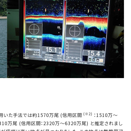
(※2)
いた手法では約1570万尾 (信用区間
：1510万～
10万尾 (信用区間：2320万～6320万尾) と推定されまし