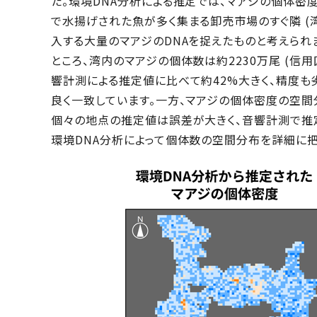
た。環境DNA分析による推定では、マアジの個体密
で水揚げされた魚が多く集まる卸売市場のすぐ隣 (湾
入する大量のマアジのDNAを捉えたものと考えられ
ところ、湾内のマアジの個体数は約2230万尾 (信用区
響計測による推定値に比べて約42%大きく、精度も
良く一致しています。一方、マアジの個体密度の空
個々の地点の推定値は誤差が大きく、音響計測で推定
環境DNA分析によって個体数の空間分布を詳細に