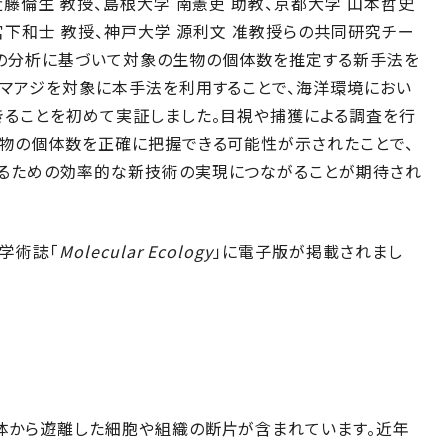
藤倫生 教授、島根大学 南憲吏 助教、京都大学 山本哲史
宮下和士 教授、神戸大学 源利文 准教授らの共同研究チー
) の分析に基づいて対象の生物の個体数を推定する新手法を
るマアジを対象に本手法を利用することで、海洋環境におい
きることを初めて実証しました。目視や捕獲による調査を行
生物の個体数を正確に把握できる可能性が示されたことで、
るための効率的な新技術の実現につながることが期待され
学術誌「
Molecular Ecology
」に電子版が掲載されまし
体から遊離した細胞や組織の断片が含まれています。近年