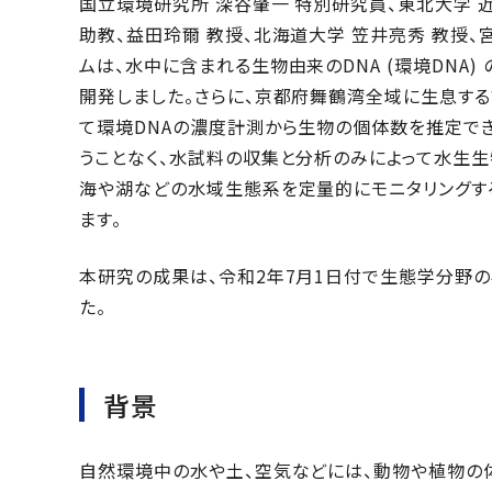
国立環境研究所 深谷肇一 特別研究員、東北大学 近
助教、益田玲爾 教授、北海道大学 笠井亮秀 教授、
ムは、水中に含まれる生物由来のDNA (環境DNA
開発しました。さらに、京都府舞鶴湾全域に生息す
て環境DNAの濃度計測から生物の個体数を推定で
うことなく、水試料の収集と分析のみによって水生
海や湖などの水域生態系を定量的にモニタリングす
ます。
本研究の成果は、令和2年7月1日付で生態学分野の
た。
背景
自然環境中の水や土、空気などには、動物や植物の