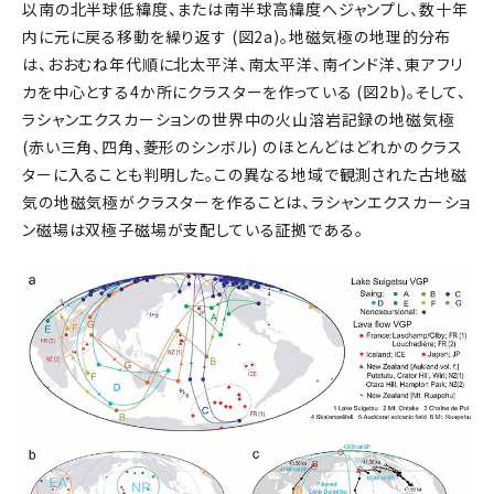
以南の北半球低緯度、または南半球高緯度へジャンプし、数十年
内に元に戻る移動を繰り返す (図2a)。地磁気極の地理的分布
は、おおむね年代順に北太平洋、南太平洋、南インド洋、東アフリ
カを中心とする4か所にクラスターを作っている (図2b)。そして、
ラシャンエクスカーションの世界中の火山溶岩記録の地磁気極
(赤い三角、四角、菱形のシンボル) のほとんどはどれかのクラス
ターに入ることも判明した。この異なる地域で観測された古地磁
気の地磁気極がクラスターを作ることは、ラシャンエクスカーショ
ン磁場は双極子磁場が支配している証拠である。