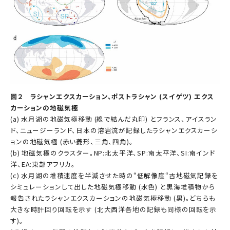
図２ ラシャンエクスカーション、ポストラシャン (スイゲツ) エクス
カーションの地磁気極
(a) 水月湖の地磁気極移動 (線で結んだ丸印) とフランス、アイスラン
ド、ニュージーランド、日本の溶岩流が記録したラシャンエクスカーシ
ョンの地磁気極 (赤い菱形、三角、四角)。
(b) 地磁気極のクラスター。NP:北太平洋、SP:南太平洋、SI:南インド
洋、EA:東部アフリカ。
(c) 水月湖の堆積速度を半減させた時の“低解像度“古地磁気記録を
シミュレーションして出した地磁気極移動 (水色) と黒海堆積物から
報告されたラシャンエクスカーションの地磁気極移動 (黒)。どちらも
大きな時計回り回転を示す (北大西洋各地の記録も同様の回転を示
す)。