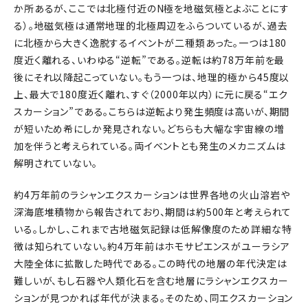
か所あるが、ここでは北極付近のN極を地磁気極とよぶことにす
る）。地磁気極は通常地理的北極周辺をふらついているが、過去
に北極から大きく逸脱するイベントが二種類あった。一つは180
度近く離れる、いわゆる“逆転”である。逆転は約78万年前を最
後にそれ以降起こっていない。もう一つは、地理的極から45度以
上、最大で180度近く離れ、すぐ（2000年以内）に元に戻る“エク
スカーション”である。こちらは逆転より発生頻度は高いが、期間
が短いため希にしか発見されない。どちらも大幅な宇宙線の増
加を伴うと考えられている。両イベントとも発生のメカニズムは
解明されていない。
約4万年前のラシャンエクスカーションは世界各地の火山溶岩や
深海底堆積物から報告されており、期間は約500年と考えられて
いる。しかし、これまで古地磁気記録は低解像度のため詳細な特
徴は知られていない。約4万年前はホモサピエンスがユーラシア
大陸全体に拡散した時代である。この時代の地層の年代決定は
難しいが、もし石器や人類化石を含む地層にラシャンエクスカー
ションが見つかれば年代が決まる。そのため、同エクスカーション