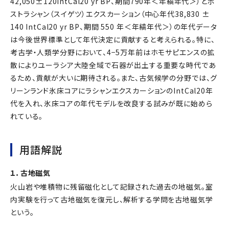
42,050±120IntCal20 yr BP、期間790年＜年縞年代＞）とポ
ストラシャン（スイゲツ）エクスカーション（中心年代38,830 ±
140 IntCal20 yr BP、期間 550 年＜年縞年代＞）の年代データ
は今後世界標準として年代決定に貢献すると考えられる。特に、
考古学・人類学分野において、4−5万年前はホモサピエンスの拡
散によりユーラシア大陸全域で石器が出土する重要な時代であ
るため、貢献が大いに期待される。また、古気候学の分野では、グ
リーンランド氷床コアにラシャンエクスカーションのIntCal20年
代を入れ、氷床コアの年代モデルを改良する試みが既に始めら
れている。
用語解説
１．古地磁気
火山岩や堆積物に残留磁化として記録された過去の地磁気。室
内実験を行って古地磁気を復元し、解析する学問を古地磁気学
という。