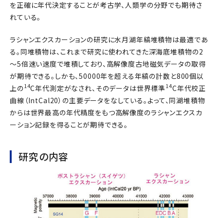
を正確に年代決定することが考古学、人類学の分野でも期待さ
れている。
ラシャンエクスカーションの研究に水月湖年縞堆積物は最適であ
る。同堆積物は、これまで研究に使われてきた深海底堆積物の2
～5倍速い速度で堆積しており、高解像度古地磁気データの取得
が期待できる。しかも、50000年を超える年縞の計数と800個以
14
14
上の
C年代測定がなされ、そのデータは世界標準
C年代校正
曲線（IntCal20）の主要データをなしている。よって、同湖堆積物
からは世界最高の年代精度をもつ高解像度のラシャンエクスカ
ーション記録を得ることが期待できる。
研究の内容