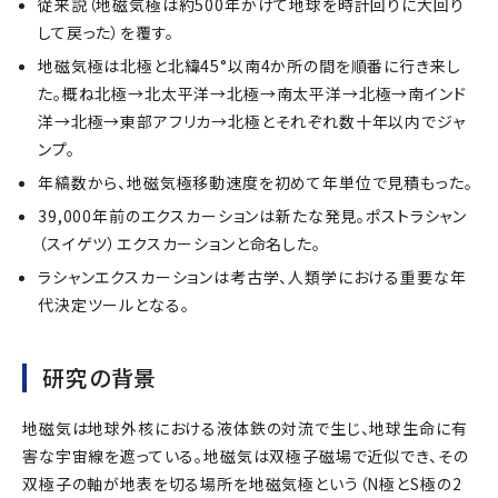
従来説（地磁気極は約500年かけて地球を時計回りに大回り
して戻った）を覆す。
地磁気極は北極と北緯45°以南4か所の間を順番に行き来し
た。概ね北極→北太平洋→北極→南太平洋→北極→南インド
洋→北極→東部アフリカ→北極とそれぞれ数十年以内でジャ
ンプ。
年縞数から、地磁気極移動速度を初めて年単位で見積もった。
39,000年前のエクスカーションは新たな発見。ポストラシャン
（スイゲツ）エクスカーションと命名した。
ラシャンエクスカーションは考古学、人類学における重要な年
代決定ツールとなる。
研究の背景
地磁気は地球外核における液体鉄の対流で生じ、地球生命に有
害な宇宙線を遮っている。地磁気は双極子磁場で近似でき、その
双極子の軸が地表を切る場所を地磁気極という（N極とS極の2