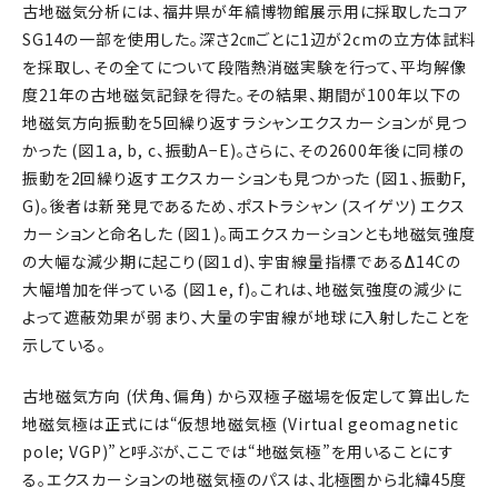
古地磁気分析には、福井県が年縞博物館展示用に採取したコア
SG14の一部を使用した。深さ2㎝ごとに1辺が2cmの立方体試料
を採取し、その全てについて段階熱消磁実験を行って、平均解像
度21年の古地磁気記録を得た。その結果、期間が100年以下の
地磁気方向振動を5回繰り返すラシャンエクスカーションが見つ
かった (図１a, b, c、振動A−E)。さらに、その2600年後に同様の
振動を2回繰り返すエクスカーションも見つかった (図１、振動F,
G)。後者は新発見であるため、ポストラシャン (スイゲツ) エクス
カーションと命名した (図１)。両エクスカーションとも地磁気強度
の大幅な減少期に起こり(図１d)、宇宙線量指標であるΔ14Cの
大幅増加を伴っている (図１e, f)。これは、地磁気強度の減少に
よって遮蔽効果が弱まり、大量の宇宙線が地球に入射したことを
示している。
古地磁気方向 (伏角、偏角) から双極子磁場を仮定して算出した
地磁気極は正式には“仮想地磁気極 (Virtual geomagnetic
pole; VGP)”と呼ぶが、ここでは“地磁気極”を用いることにす
る。エクスカーションの地磁気極のパスは、北極圏から北緯45度