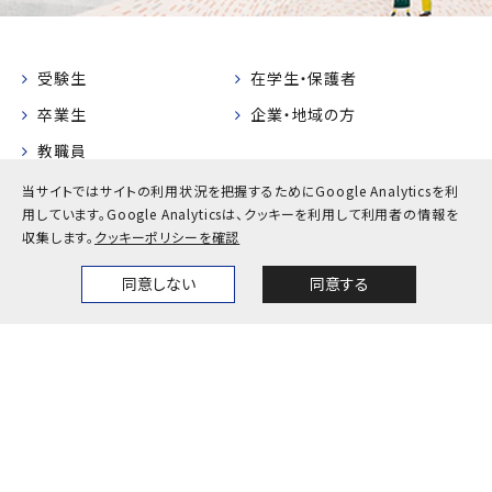
受験生
在学生・保護者
卒業生
企業・地域の方
教職員
当サイトではサイトの利用状況を把握するためにGoogle Analyticsを利
お問い合わせ
アクセス
用しています。
Google Analyticsは、クッキーを利用して利用者の情報を
収集します。
クッキーポリシーを確認
採用情報
公式SNS一覧
キャンパスカレンダー
神戸大学検定
同意しない
同意する
Home
News
Events
Themes
プライバシーポリシー
サイトポリシー
サイトマップ