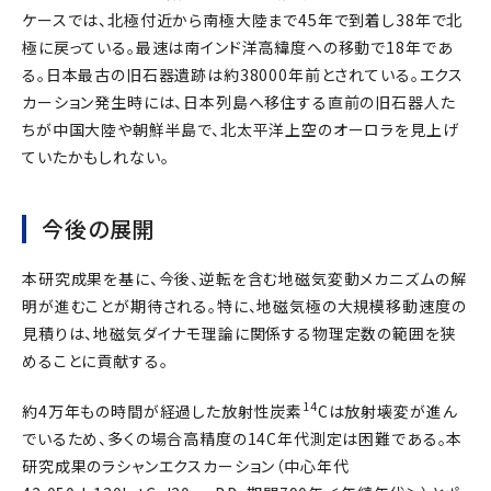
ケースでは、北極付近から南極大陸まで45年で到着し38年で北
極に戻っている。最速は南インド洋高緯度への移動で18年であ
る。日本最古の旧石器遺跡は約38000年前とされている。エクス
カーション発生時には、日本列島へ移住する直前の旧石器人た
ちが中国大陸や朝鮮半島で、北太平洋上空のオーロラを見上げ
ていたかもしれない。
今後の展開
本研究成果を基に、今後、逆転を含む地磁気変動メカニズムの解
明が進むことが期待される。特に、地磁気極の大規模移動速度の
見積りは、地磁気ダイナモ理論に関係する物理定数の範囲を狭
めることに貢献する。
14
約4万年もの時間が経過した放射性炭素
Cは放射壊変が進ん
でいるため、多くの場合高精度の14C年代測定は困難である。本
研究成果のラシャンエクスカーション（中心年代