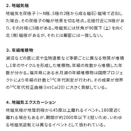
２．地磁気極
地磁気を双極子（～N極、S極の2極から成る磁石）磁場で近似し
た場合、その双極子の軸が地表を切る地点。北極付近にN極があ
り、その対極にS極がある。地磁気には伏角が90度下（上）を向く
北（南）磁極があるが、それとは厳密には一致しない。
３．年縞堆積物
湖沼などの底に泥や生物遺骸など季節ごとに異なる物質が堆積
し1年のサイクルを形成した堆積物。年縞の枚数から堆積した年
数が分かる。福井県にある水月湖の年縞堆積物は国際プロジェ
14
クトにより年縞の計数と
C年代測定が行われ、その成果が世界
14
の
C年代校正曲線（IntCal20）に大きく貢献している。
４．地磁気エクスカーション
地磁気極が地理的極から45度以上離れるイベント。180度近く
離れる場合もあるが、期間が約2000年以下と短いため、いわゆ
る地磁気逆転とは異なるイベントとして扱われている。