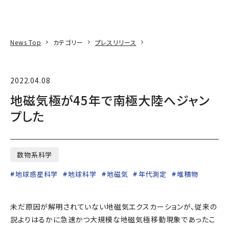
本文へ
アクセス
寄附
EN
検索
News Top
カテゴリー
プレスリリース
2022.04.08
地磁気極が45年で南極大陸へジャン
プした
数物系科学
地球惑星科学
地球科学
地磁気
年代測定
堆積物
未だ原因が解明されていない地磁気エクスカーションが、従来の
説よりはるかに急速かつ大規模な地磁気極移動現象であったこ