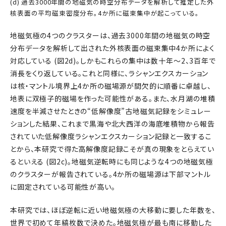
(d) 過去3000年間の地磁気の時空分布データを解析して推定した外
核表面の平均磁束密度分布。4か所に磁束集中が起こっている。
地磁気極の4つのクラスターは、過去3000年間の地磁気の時空
分布データを解析して出された外核表面の磁束集中4か所によく
対応している (図2d)。しかもこれらの集中は数十年～2、3百年で
消長をくり返している。これと同様に、ラシャンエクスカーション
は核・マントル境界上4か所の磁場源が間欠的に順番に卓越し、
地表に双極子的磁場を作った可能性がある。また、水月湖の堆積
速度を半減させたときの“低解像度”古地磁気記録をシミュレー
ションした結果、これまで黒海や北大西洋の海底堆積物から報告
されていた低解像度ラシャンエクスカーション記録と一致するこ
とから、本研究で得た高解像度記録こそが真の現象をとらえてい
るといえる (図2c)。地磁気逆転時にも同じような4つの地磁気極
のクラスターが報告されている。4か所の磁場源は下部マントル
に固定されている可能性が高い。
本研究では、ほぼ逆転に近い地磁気極の大移動に要した年数を、
世界で初めて年縞枚数で決めた。地磁気極が最も南に移動した