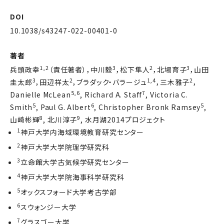
DOI
10.1038/s43247-022-00401-0
著者
1,2
3
2
3
兵頭政幸
（責任著者），中川毅
，松下隼人
，北場育子
，山田
3
2
1,4
2
圭太郎
，田辺祥太
，ブラダック・バラージュ
，三木雅子
，
5,6
7
Danielle McLean
, Richard A. Staff
, Victoria C.
5
6
5
Smith
, Paul G. Albert
, Christopher Bronk Ramsey
,
8
9
山崎彬輝
, 北川淳子
, 水月湖2014プロジェクト
1
神戸大学内海域環境教育研究センター
2
神戸大学大学院理学研究科
3
立命館大学古気候学研究センター
4
神戸大学大学院海事科学研究科
5
オックスフォード大学考古学部
6
スウォンジー大学
7
グラスゴー大学