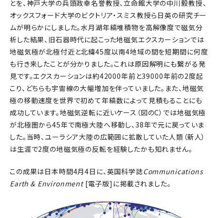
とを、神戸大学の兵頭政幸名誉教授、立命館大学の中川毅教授、
オックスフォード大学のビクトリア・スミス教授ら日英の研究チー
ムが明らかにしました。水月湖年縞堆積物を高解像度で磁気分
析した結果、旧石器時代に起こった地磁気エクスカーションでは
地磁気極が北極付近と北緯45度以南4地域の間を短期間に何度
も行き来したことが分かりました。これは原因解明にも繋がる発
見です。エクスカーションは約42000年前と39000年前の2度起
こり、どちらも宇宙線の大幅増加を伴っていました。また、地磁気
極の移動速度を世界で初めて年縞数によって見積もることにも
成功しています。地磁気逆転に近いケース（図のC）では地磁気極
が北極圏から45年で南極大陸へ移動し、38年で元に戻っていま
した。当時、ユーラシア大陸の広範囲に拡散していた人類（新人）
は生涯で2度の地磁気極の反転を経験したかも知れません。
この成果は日本時間4月4日に、英国科学誌
Communications
Earth & Environment
[電子版]に掲載されました。