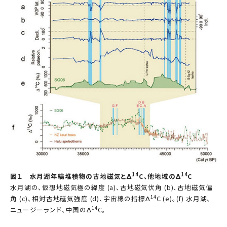
14
14
図１ 水月湖年縞堆積物の古地磁気とΔ
C、他地域のΔ
C
水月湖の、仮想地磁気極の緯度 (a)、古地磁気伏角 (b)、古地磁気偏
14
角 (c)、相対古地磁気強度 (d)、宇宙線の指標Δ
C (e)。(f) 水月湖、
14
ニュージーランド、中国のΔ
C。