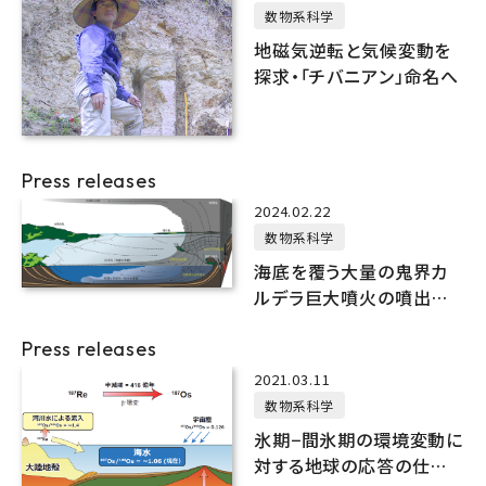
数物系科学
地磁気逆転と気候変動を
探求・「チバニアン」命名へ
Press releases
2024.02.22
数物系科学
海底を覆う大量の鬼界カ
ルデラ巨大噴火の噴出物
を発見
Press releases
2021.03.11
数物系科学
氷期−間氷期の環境変動に
対する地球の応答の仕組