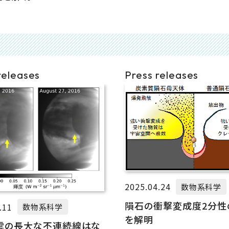
releases
Press releases
2025.04.24
数物系科学
隕石の衝撃変成度2分性
.11
数物系科学
を解明
雲の長大な不連続線はな