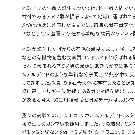
地球上での生命の誕生については、科学者の間でい
材料であるアミノ酸が隕石によって地球に運ばれてき
Science
誌に発表した論文では、初期の隕石母天体
ドなど宇宙に豊富に存在する単純な物質からアミノ
地球が誕生したばかりの不毛な惑星であった頃、隕
などの有機物を含む炭素質コンドライトと呼ばれる
隕石に含まれるアミノ酸の起源はあきらかではあり
ムアルデヒドのような単純な分子同士が熱水中で反
してきました。初期の隕石母天体に存在したことが知
際に高エネルギー放射線であるガンマ線を放出しま
があると考え、癸生川准教授と研究チームは、ガン
我々の実験では、アンモニア、ホルムアルデヒド、メ
壊で生じるガンマ線を照射しました。その結果、ガンマ
グルタミン酸などのα-アミノ酸や、β-アラニン、β-