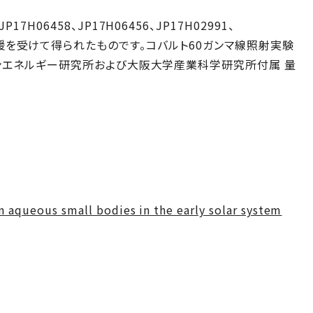
6458、JP17H06456、JP17H02991、
036）の支援を受けて得られたものです。コバルト60ガンマ線照射実験
ンエネルギー研究所および大阪大学産業科学研究所付属 量
 aqueous small bodies in the early solar system