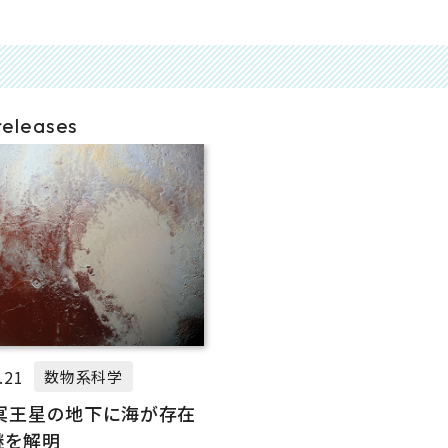
releases
.21
数物系科学
冥王星の地下に海が存在
謎を解明