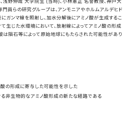
浅野伸哉 大学院生 (当時)、小林憲正 名誉教授、神戸大
術専門員らの研究グループは、アンモニアやホルムアルデヒド
にガンマ線を照射し、加水分解後にアミノ酸が生成するこ
けて生じた水環境において、放射線によってアミノ酸の形成
ノ酸は隕石等によって原始地球にもたらされた可能性があり
ノ酸の形成に寄与した可能性を示した
ける非生物的なアミノ酸形成の新たな経路である