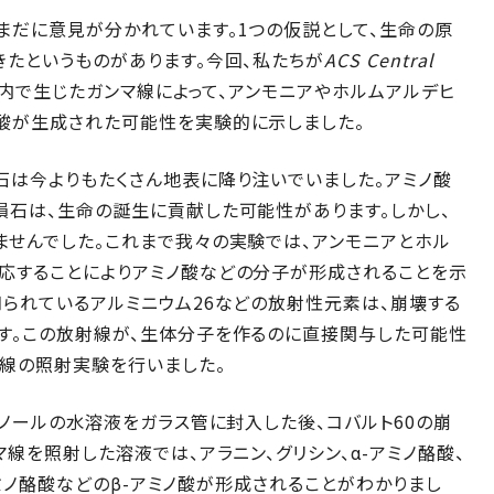
まだに意見が分かれています。1つの仮説として、生命の原
たというものがあります。今回、私たちが
ACS Central
内で生じたガンマ線によって、アンモニアやホルムアルデヒ
酸が生成された可能性を実験的に示しました。
石は今よりもたくさん地表に降り注いでいました。アミノ酸
隕石は、生命の誕生に貢献した可能性があります。しかし、
ませんでした。これまで我々の実験では、アンモニアとホル
応することによりアミノ酸などの分子が形成されることを示
られているアルミニウム26などの放射性元素は、崩壊する
す。この放射線が、生体分子を作るのに直接関与した可能性
マ線の照射実験を行いました。
タノールの水溶液をガラス管に封入した後、コバルト60の崩
線を照射した溶液では、アラニン、グリシン、α-アミノ酪酸、
アミノ酪酸などのβ-アミノ酸が形成されることがわかりまし